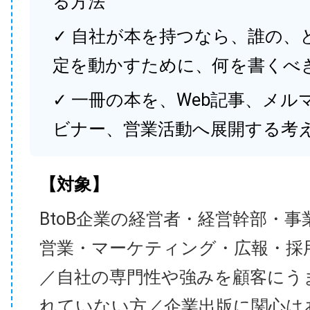
る方法
✓ 自社が本を持つなら、誰の、
定を動かすために、何を書くべ
✓ 一冊の本を、Web記事、メル
ビナー、営業活動へ展開する考
【対象】
BtoB企業の経営者・経営幹部・事
営業・マーケティング・広報・採
／自社の専門性や強みを顧客にう
れていない方／企業出版に関心は