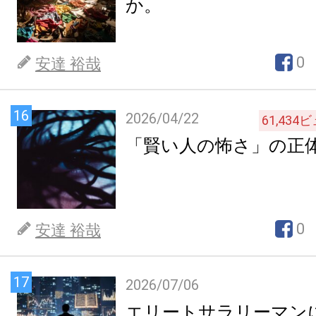
か。
0
安達 裕哉
16
2026/04/22
61,434
ビ
「賢い人の怖さ」の正
0
安達 裕哉
17
2026/07/06
エリートサラリーマン