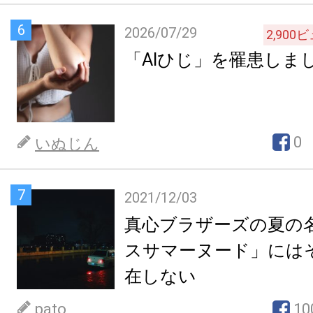
6
2026/07/29
2,900
ビ
「AIひじ」を罹患しま
0
いぬじん
7
2021/12/03
真心ブラザーズの夏の
スサマーヌード」には
在しない
pato
10