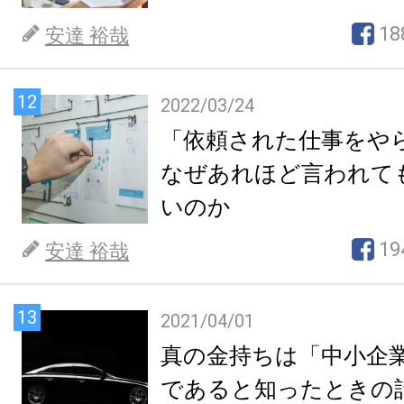
18
安達 裕哉
12
2022/03/24
「依頼された仕事をや
なぜあれほど言われて
いのか
19
安達 裕哉
13
2021/04/01
真の金持ちは「中小企
であると知ったときの