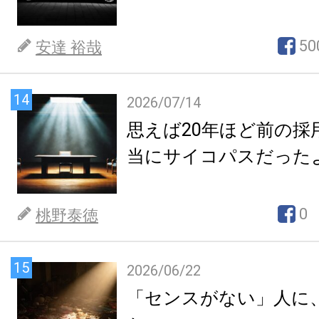
50
安達 裕哉
14
2026/07/14
思えば20年ほど前の採
当にサイコパスだった
0
桃野泰徳
15
2026/06/22
「センスがない」人に