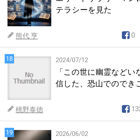
テラシーを見た
0
熊代 亨
18
2024/07/12
「この世に幽霊などい
信した、恐山でのでき
13
桃野泰徳
19
2026/06/02