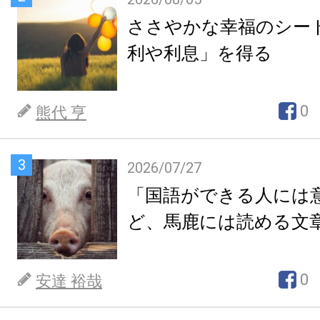
ささやかな幸福のシー
利や利息」を得る
0
熊代 亨
3
2026/07/27
「国語ができる人には
ど、馬鹿には読める文
0
安達 裕哉