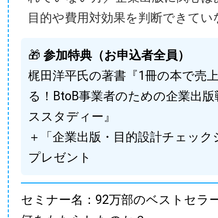
目的や費用対効果を判断できてい
🎁
参加特典（お申込者全員）
梶田洋平氏の著書『1冊の本で売
る！BtoB事業者のための企業出
ススタディー』
＋「企業出版・目的設計チェック
プレゼント
セミナー名：92万部のベストセラ