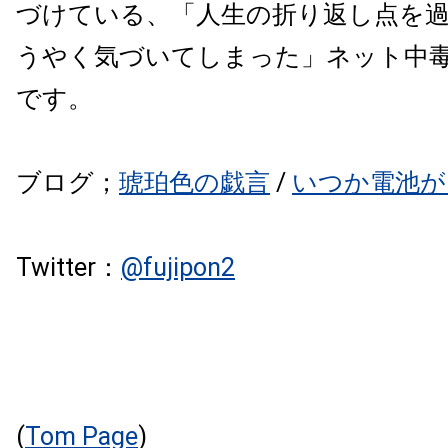
づけている、「
人生の折り返し点を
うやく気づいてしまった」
ネット中毒
です。
ブログ；
琥珀色の戯言
/
いつか電池が
Twitter：
@
fujipon2
(
Tom Page
)