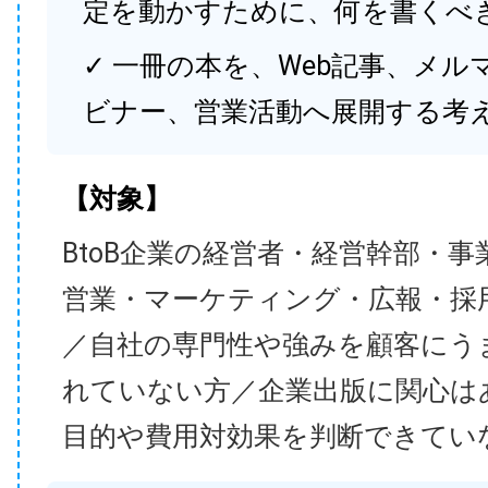
定を動かすために、何を書くべ
✓ 一冊の本を、Web記事、メル
ビナー、営業活動へ展開する考
【対象】
BtoB企業の経営者・経営幹部・事
営業・マーケティング・広報・採
／自社の専門性や強みを顧客にう
れていない方／企業出版に関心は
目的や費用対効果を判断できてい