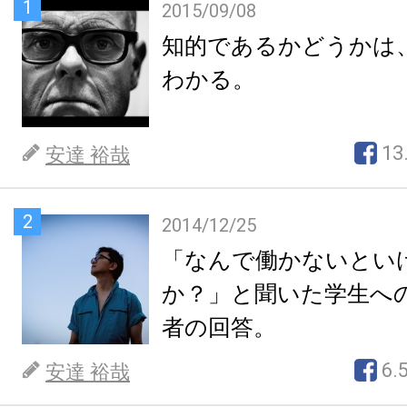
1
2015/09/08
知的であるかどうかは
わかる。
13
安達 裕哉
2
2014/12/25
「なんで働かないとい
か？」と聞いた学生へ
者の回答。
6.
安達 裕哉