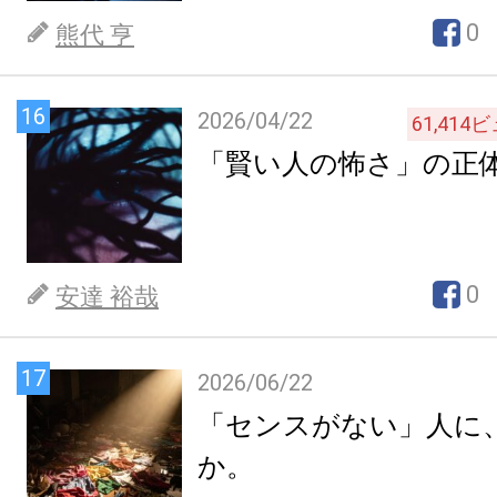
0
熊代 亨
16
2026/04/22
61,414
ビ
「賢い人の怖さ」の正
0
安達 裕哉
17
2026/06/22
「センスがない」人に
か。