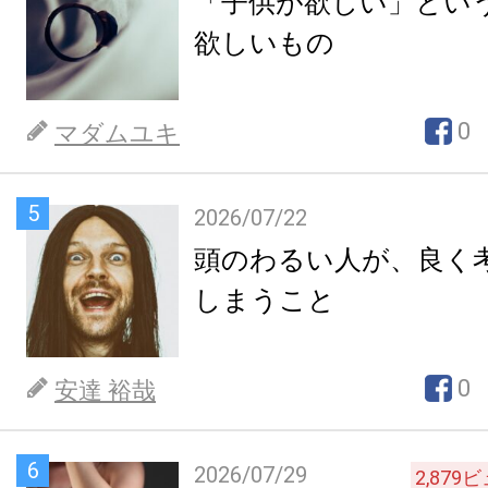
「子供が欲しい」とい
欲しいもの
0
マダムユキ
5
2026/07/22
頭のわるい人が、良く
しまうこと
0
安達 裕哉
6
2026/07/29
2,879
ビ