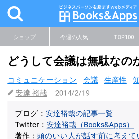
ショップ
今週の人気
TOP100
どうして会議は無駄なの
コミュニケーション
会議
生産性
安達 裕哉
2014/2/19
ブログ：
安達裕哉の記事一覧
Twitter：
安達裕哉（Books&Apps）
著作：
頭のいい人が話す前に考えて