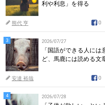
利や利息」を得る
0
熊代 亨
3
2026/07/27
「国語ができる人には
ど、馬鹿には読める文
0
安達 裕哉
4
2026/07/28