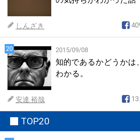
40
しんざき
20
2015/09/08
知的であるかどうかは
わかる。
13
安達 裕哉
TOP20