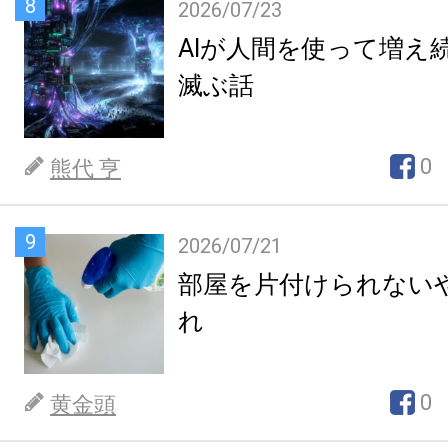
8
2026/07/23
AIが人間を使って増え
滅ぶ話
0
熊代 亨
9
2026/07/21
部屋を片付けられない
れ
0
黄金頭