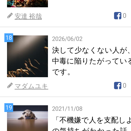
0
安達 裕哉
18
2026/06/02
決して少なくない人が
中毒に陥りたがってい
です。
0
マダムユキ
19
2021/11/08
「不機嫌で人を支配し
の気持ちがわかった話