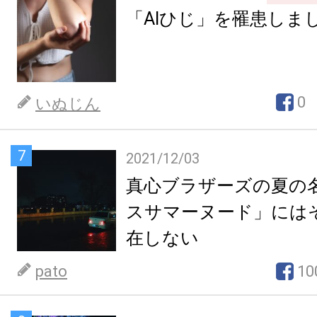
「AIひじ」を罹患しま
0
いぬじん
7
2021/12/03
真心ブラザーズの夏の
スサマーヌード」には
在しない
pato
10