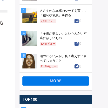
3
ささやかな幸福のシードを育てて
「福利や利息」を得る
0
2,588
ビュー
心
4
「子供が欲しい」という人が、本
当に欲しいもの
0
6,451
ビュー
5
頭のわるい人が、良く考えずに言
ってしまうこと
0
71,246
ビュー
TOP100