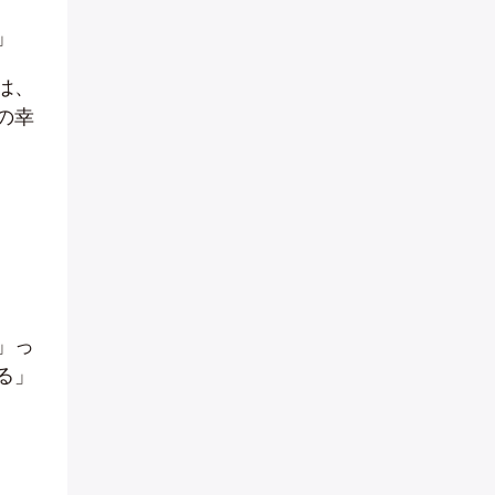
」
は、
の幸
」っ
る」