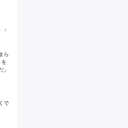
。」
まら
トを
だ」
くで