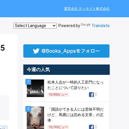
運営会社 ティネクト株式会社
Powered by
Translate
5
今週の人気
1
松本人志が一時的人工肛門になっ
たことについて語りたい
0
10,950
ビュー
2
「国語ができる人には意味不明だ
けど、馬鹿には読める文章」の正
体
0
10,743
ビュー