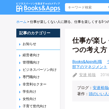
ホーム
>
仕事が楽しくない人に贈る、仕事を楽しくする5つ
記事のカテゴリー
仕事が楽し
お知らせ
つの考え方
経営者向け
Books&Apps転職
管理職向け
部下のマネジメント
ビジネスパーソン向け
安達 裕哉
2016
専門職向け
非営利セクター
ブログ：
安達裕哉
学生向け
著作：
頭のいい人
女性向け
子育て世代向け