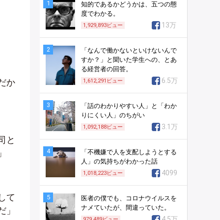
1
知的であるかどうかは、五つの態
度でわかる。
13万
1,929,893
ビュー
2
「なんで働かないといけないんで
すか？」と聞いた学生への、とあ
る経営者の回答。
6.5万
だか
1,612,291
ビュー
3
「話のわかりやすい人」と「わか
りにくい人」のちがい
3.1万
1,092,188
ビュー
司と
4
」
「不機嫌で人を支配しようとする
人」の気持ちがわかった話
4099
1,018,223
ビュー
して
5
医者の僕でも、コロナウイルスを
ナメていたが、間違っていた。
だ」
4.5万
979,489
ビュー