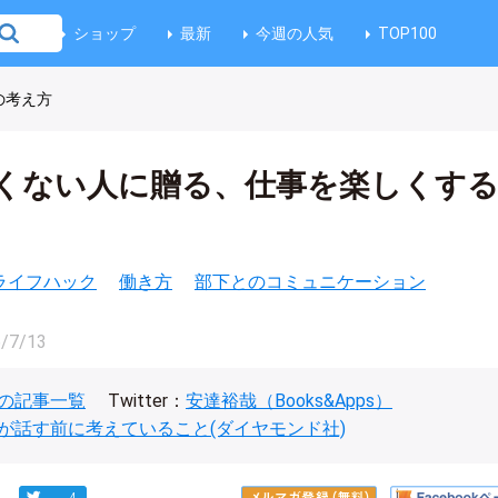
ショップ
最新
今週の人気
TOP100
の考え方
くない人に贈る、仕事を楽しくする
ライフハック
働き方
部下とのコミュニケーション
/7/13
の記事一覧
Twitter：
安達裕哉（Books&Apps）
が話す前に考えていること(ダイヤモンド社)
4