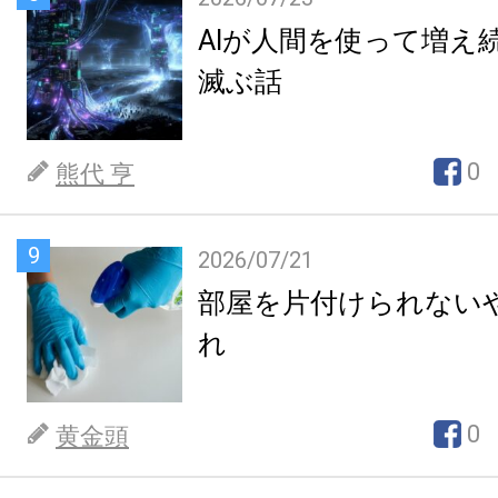
AIが人間を使って増え
滅ぶ話
0
熊代 亨
9
2026/07/21
部屋を片付けられない
れ
0
黄金頭