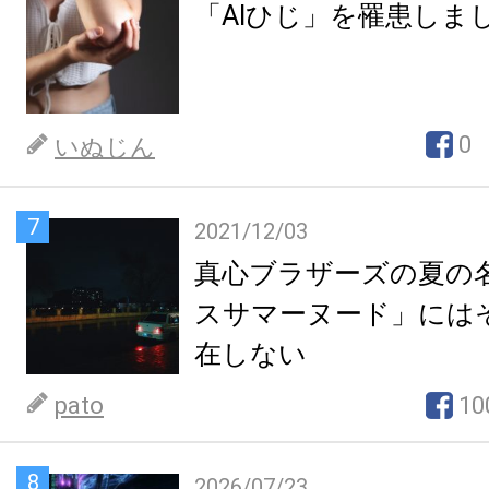
「AIひじ」を罹患しま
0
いぬじん
7
2021/12/03
真心ブラザーズの夏の
スサマーヌード」には
在しない
pato
10
8
2026/07/23