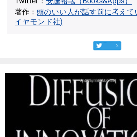
Twitter：
安達裕哉（Books&Apps）
著作：
頭のいい人が話す前に考えて
イヤモンド社)
2