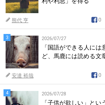
利や利息」を得る
0
熊代 亨
3
2026/07/27
「国語ができる人には
ど、馬鹿には読める文
0
安達 裕哉
4
2026/07/28
「子供が欲しい」とい