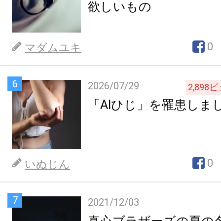
欲しいもの
0
マダムユキ
6
2026/07/29
2,898
ビ
「AIひじ」を罹患しま
0
いぬじん
7
2021/12/03