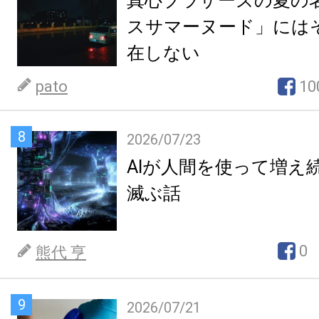
真心ブラザーズの夏の
スサマーヌード」には
在しない
pato
10
8
2026/07/23
AIが人間を使って増え
滅ぶ話
0
熊代 亨
9
2026/07/21