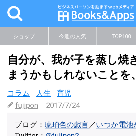
ショップ
今週の人気
TOP100
自分が、我が子を蒸し焼
まうかもしれないことを
コラム
人生
育児
fujipon
2017/7/24
ブログ：
琥珀色の戯言
／
いつか電池
Twitter：
@fujipon2