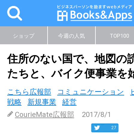
ショップ
今週の人気
TOP100
住所のない国で、地図の
たちと、バイク便事業を
こちら広報部
コミュニケーション
戦略
新規事業
経営
CourieMate広報部
2017/8/1
27