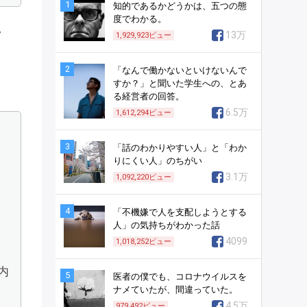
1
知的であるかどうかは、五つの態
度でわかる。
。
13万
1,929,923
ビュー
2
「なんで働かないといけないんで
すか？」と聞いた学生への、とあ
る経営者の回答。
6.5万
1,612,294
ビュー
3
「話のわかりやすい人」と「わか
りにくい人」のちがい
3.1万
1,092,220
ビュー
4
「不機嫌で人を支配しようとする
人」の気持ちがわかった話
4099
1,018,252
ビュー
内
5
医者の僕でも、コロナウイルスを
ナメていたが、間違っていた。
4.5万
979,492
ビュー