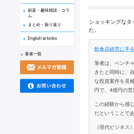
娯楽・趣味雑談・コラ
ム
ショッキングなタ
まとめ・振り返り
た。
English articles
飲食店経営に手
著者一覧
筆者は、ベンチャ
きたと同時に、
な投資案件を見極
円で、4億円の営
この経験から感
だということで
（現代ビジネス