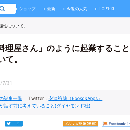
ショップ
最新
今週の人気
TOP100
理性について。
料理屋さん」のように起業するこ
いて。
/7/31
の記事一覧
Twitter：
安達裕哉（Books&Apps）
が話す前に考えていること(ダイヤモンド社)
41