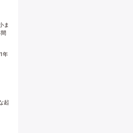
小ま
年間
1年
な起