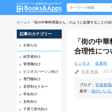
ホーム
>
「街の中華料理屋さん」のように起業することの合
記事のカテゴリー
「街の中華
お知らせ
合理性につ
経営者向け
ビジネス
生産性
管理職向け
安達 裕哉
2017
ビジネスパーソン向け
専門職向け
ブログ：
安達裕哉
非営利セクター
著作：
頭のいい人
学生向け
女性向け
子育て世代向け