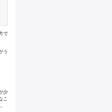
方で
がう
が少
なこ
う。