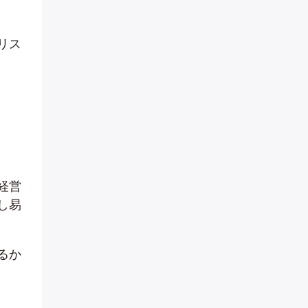
リス
経営
し易
るか