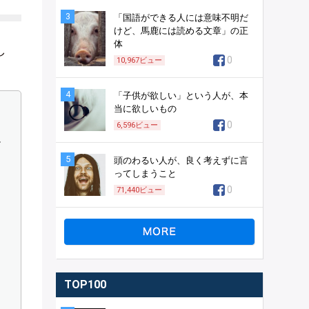
3
「国語ができる人には意味不明だ
けど、馬鹿には読める文章」の正
体
し
0
10,967
ビュー
4
「子供が欲しい」という人が、本
当に欲しいもの
0
6,596
ビュー
て
5
頭のわるい人が、良く考えずに言
ってしまうこと
0
71,440
ビュー
TOP100