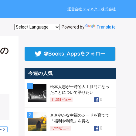
運営会社 ティネクト株式会社
Powered by
Translate
との
今週の人気
1
松本人志が一時的人工肛門になっ
たことについて語りたい
0
11,331
ビュー
2
ささやかな幸福のシードを育てて
「福利や利息」を得る
0
3,229
ビュー