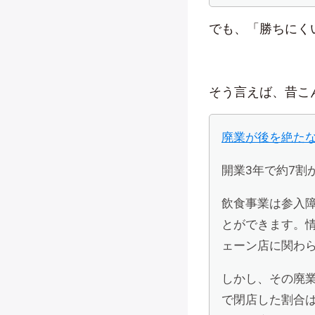
でも、「勝ちにく
そう言えば、昔こ
廃業が後を絶た
開業3年で約7割
飲食事業は参入
とができます。
ェーン店に関わ
しかし、その廃業
で閉店した割合は