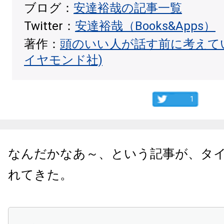
ブログ：
安達裕哉の記事一覧
Twitter：
安達裕哉（Books&Apps）
著作：
頭のいい人が話す前に考えて
イヤモンド社)
1
なんだかなあ～、という記事が、タ
れてきた。