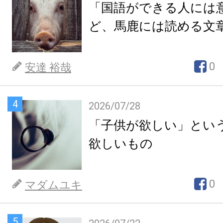
「国語ができる人には
ど、馬鹿には読める文
0
安達 裕哉
4
2026/07/28
「子供が欲しい」とい
欲しいもの
0
マダムユキ
5