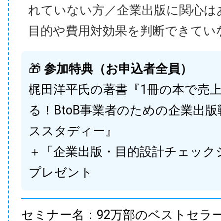
れていない方／企業出版に関心は
目的や費用対効果を判断できてい
🎁
参加特典（お申込者全員）
梶田洋平氏の著書『1冊の本で売
る！BtoB事業者のための企業出
ススタディー』
＋「企業出版・目的設計チェック
プレゼント
セミナー名：92万部のベストセラ