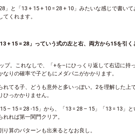
 28
」と「
13 + 15 + 10 = 28 + 10
」みたいな感じで書いて
してくれます。
13 + 15 = 28
」っていう式の左と右、両方から
15
を引く
ップ。これなしで、「
+
を
–
にひっくり返して右辺に持
かなりの確率で子どもにメダパニがかかります。
られてる子、どうも意外と多いっぽい。
2
を理解した上
りひっかかりません。
 15 – 15 = 28 -15
」から、「
13 = 28 – 15
」「
13 = 13
」と
られれば第一関門クリア。
割り算のパターンも出来るとなお良し。