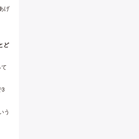
あげ
とど
って
で
3
いう