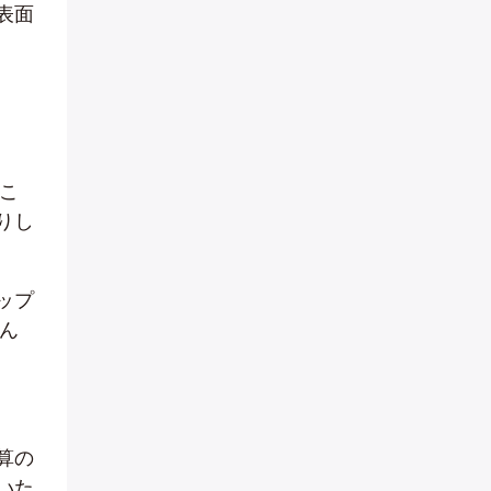
表面
こ
りし
ップ
ん
算の
いた