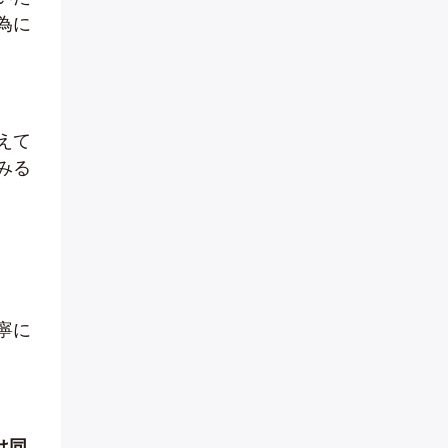
為に
えて
みる
寧に
は同