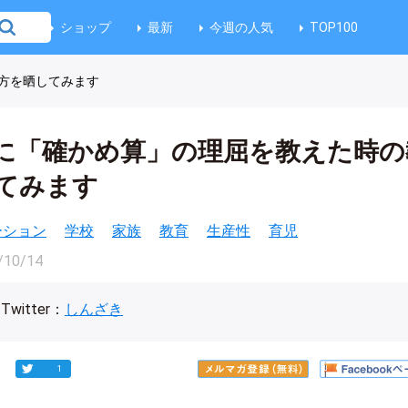
ショップ
最新
今週の人気
TOP100
方を晒してみます
に「確かめ算」の理屈を教えた時の
てみます
ベーション
学校
家族
教育
生産性
育児
/10/14
Twitter：
しんざき
1