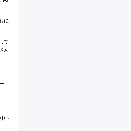
もに
して
さん
ー
引い