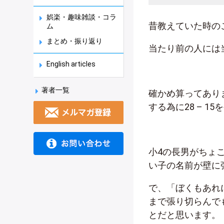
娯楽・趣味雑談・コラ
昔教えていた時の
ム
まとめ・振り返り
当たり前の人には
English articles
著者一覧
確かめ算ってあり
する為に
28 – 15
を
小
4
の長男がちょ
い子の名前が壁に
で、「ぼくもあれ
まで張り切らんで
とだと思います。