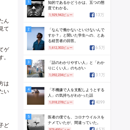
1
知的であるかどうかは、五つの態
度でわかる。
13万
1,929,942
ビュー
たん
見て
2
「なんで働かないといけないんで
すか？」と聞いた学生への、とあ
る経営者の回答。
6.5万
1,612,302
ビュー
てゲ
す。
3
「話のわかりやすい人」と「わか
りにくい人」のちがい
3.1万
1,092,234
ビュー
方は
4
「不機嫌で人を支配しようとする
たい
人」の気持ちがわかった話
4099
1,018,278
ビュー
5
医者の僕でも、コロナウイルスを
ナメていたが、間違っていた。
子ど
4.5万
979,495
ビュー