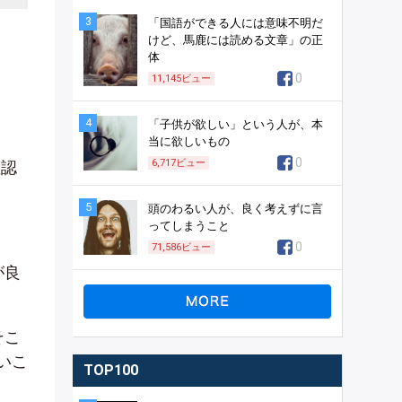
3
「国語ができる人には意味不明だ
けど、馬鹿には読める文章」の正
体
0
11,145
ビュー
4
「子供が欲しい」という人が、本
当に欲しいもの
0
6,717
ビュー
確認
5
頭のわるい人が、良く考えずに言
ってしまうこと
0
71,586
ビュー
が良
そこ
いこ
TOP100