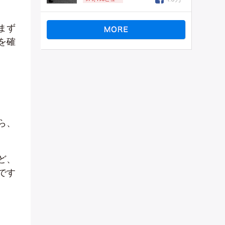
まず
を確
ら、
ど、
です