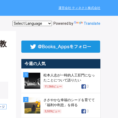
運営会社 ティネクト株式会社
Powered by
Translate
教
今週の人気
1
松本人志が一時的人工肛門になっ
たことについて語りたい
0
11,566
ビュー
2
ささやかな幸福のシードを育てて
「福利や利息」を得る
0
3,559
ビュー