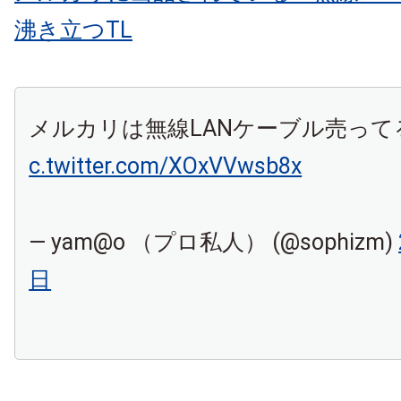
沸き立つTL
メルカリは無線LANケーブル売っ
c.twitter.com/XOxVVwsb8x
— yam@o （プロ私人） (@sophizm)
日