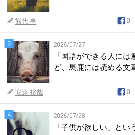
0
熊代 亨
3
2026/07/27
「国語ができる人には
ど、馬鹿には読める文
0
安達 裕哉
4
2026/07/28
「子供が欲しい」とい