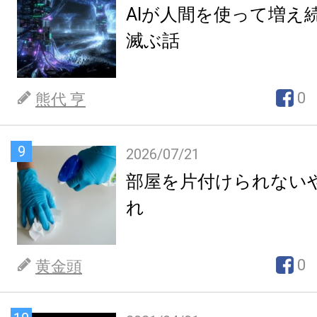
AIが人間を使って増え
滅ぶ話
0
熊代 亨
9
2026/07/21
部屋を片付けられない
れ
0
黄金頭