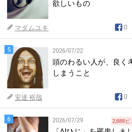
欲しいもの
0
マダムユキ
5
2026/07/22
頭のわるい人が、良く
しまうこと
0
安達 裕哉
6
2026/07/29
2,888
ビ
「AIひじ」を罹患しま