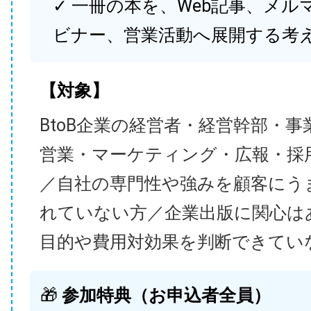
✓ 一冊の本を、Web記事、メル
ビナー、営業活動へ展開する考
【対象】
BtoB企業の経営者・経営幹部・事
営業・マーケティング・広報・採
／自社の専門性や強みを顧客にう
れていない方／企業出版に関心は
目的や費用対効果を判断できてい
🎁
参加特典（お申込者全員）