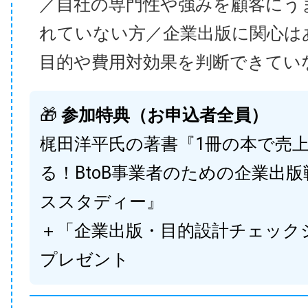
／自社の専門性や強みを顧客にう
れていない方／企業出版に関心は
目的や費用対効果を判断できてい
🎁
参加特典（お申込者全員）
梶田洋平氏の著書『1冊の本で売
る！BtoB事業者のための企業出
ススタディー』
＋「企業出版・目的設計チェック
プレゼント