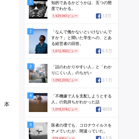
1
知的であるかどうかは、五つの態
度でわかる。
13万
1,929,941
ビュー
2
「なんで働かないといけないんで
すか？」と聞いた学生への、とあ
る経営者の回答。
6.5万
1,612,302
ビュー
3
「話のわかりやすい人」と「わか
りにくい人」のちがい
3.1万
1,092,233
ビュー
4
「不機嫌で人を支配しようとする
人」の気持ちがわかった話
、本
4099
1,018,274
ビュー
5
医者の僕でも、コロナウイルスを
ナメていたが、間違っていた。
4.5万
979,495
ビュー