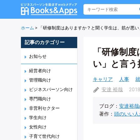
ホーム
>
「研修制度はありますか？と聞く学生は、筋が悪い
記事のカテゴリー
「研修制度
お知らせ
い」と言う
経営者向け
キャリア
人事
管理職向け
安達 裕哉
2018
ビジネスパーソン向け
専門職向け
ブログ：
安達裕哉
非営利セクター
著作：
頭のいい人
学生向け
女性向け
子育て世代向け