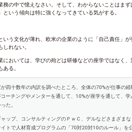
業務の中で憶えなさい。そして、わからないことはまず
」という傾向は特に強くなってきている気がする。
という文化が薄れ、欧米の企業のように「自己責任」が
もしれない。
業においては、学びの殆どは研修などの座学ではなく、
もある。
家が四十数年の内訳を調べたところ、全体の
70%
が仕事の経
がコーチングやメンターを通して、
10%
が座学を通して、学
かった。
ギャップ、コンサルティングのＰｗＣ、デルなどさまざまな
サイトで人材育成プログラムの「
70
対
20
対
10
のルール」を