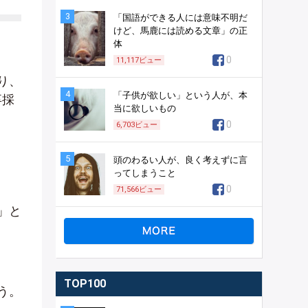
3
「国語ができる人には意味不明だ
けど、馬鹿には読める文章」の正
体
0
11,117
ビュー
り、
4
「子供が欲しい」という人が、本
卒採
当に欲しいもの
0
6,703
ビュー
5
頭のわるい人が、良く考えずに言
ってしまうこと
0
71,566
ビュー
」と
TOP100
う。