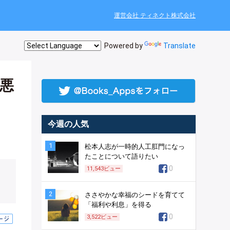
運営会社 ティネクト株式会社
Powered by
Translate
悪
今週の人気
1
松本人志が一時的人工肛門になっ
たことについて語りたい
0
11,543
ビュー
2
ささやかな幸福のシードを育てて
「福利や利息」を得る
0
3,522
ビュー