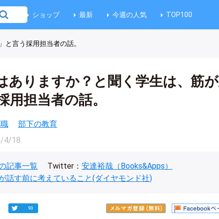
ショップ
最新
今週の人気
TOP100
」と言う採用担当者の話。
はありますか？と聞く学生は、筋が
採用担当者の話。
就職
部下の教育
/4/18
の記事一覧
Twitter：
安達裕哉（Books&Apps）
が話す前に考えていること(ダイヤモンド社)
90