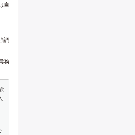
は自
強調
業務
験
ん
公