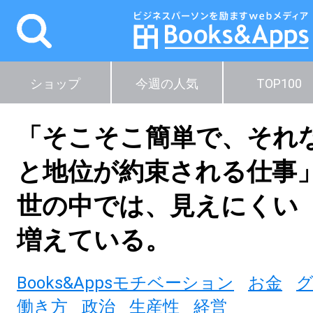
ショップ
今週の人気
TOP100
「そこそこ簡単で、それ
と地位が約束される仕事
世の中では、見えにくい
増えている。
Books&Appsモチベーション
お金
働き方
政治
生産性
経営