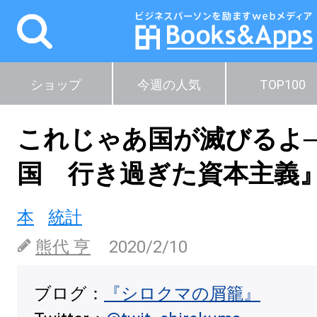
ショップ
今週の人気
TOP100
これじゃあ国が滅びるよ─
国 行き過ぎた資本主義
本
統計
熊代 亨
2020/2/10
ブログ：
『シロクマの屑籠』