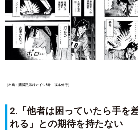
（出典：賭博黙示録カイジ8巻 福本伸行）
2.「他者は困っていたら手を
れる」との期待を持たない