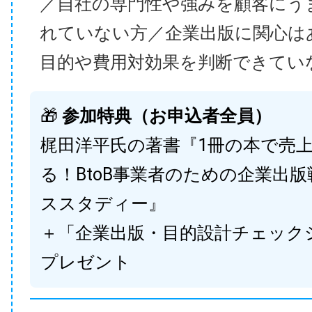
／自社の専門性や強みを顧客にう
れていない方／企業出版に関心は
目的や費用対効果を判断できてい
🎁
参加特典（お申込者全員）
梶田洋平氏の著書『1冊の本で売
る！BtoB事業者のための企業出
ススタディー』
＋「企業出版・目的設計チェック
プレゼント