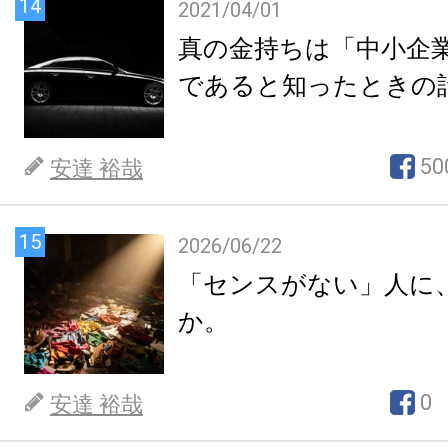
14
2021/04/01
真の金持ちは「中小企
であると知ったときの
50
安達 裕哉
15
2026/06/22
「センスがない」人に
か。
0
安達 裕哉