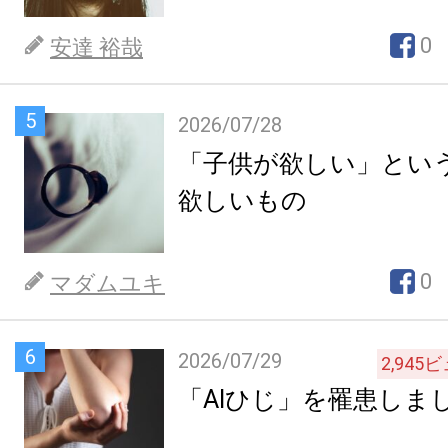
0
安達 裕哉
5
2026/07/28
「子供が欲しい」とい
欲しいもの
0
マダムユキ
6
2026/07/29
2,945
ビ
「AIひじ」を罹患しま