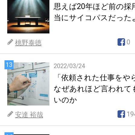
思えば20年ほど前の採
当にサイコパスだった
0
桃野泰徳
13
2022/03/24
「依頼された仕事をや
なぜあれほど言われて
いのか
19
安達 裕哉