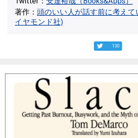
Twitter：
安達裕哉（Books&Apps）
著作：
頭のいい人が話す前に考えて
イヤモンド社)
130