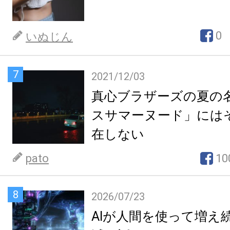
0
いぬじん
7
2021/12/03
真心ブラザーズの夏の
スサマーヌード」には
在しない
pato
10
8
2026/07/23
AIが人間を使って増え