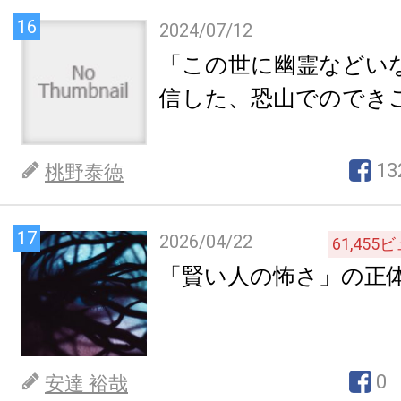
16
2024/07/12
「この世に幽霊などい
信した、恐山でのでき
13
桃野泰徳
17
2026/04/22
61,455
ビ
「賢い人の怖さ」の正
0
安達 裕哉