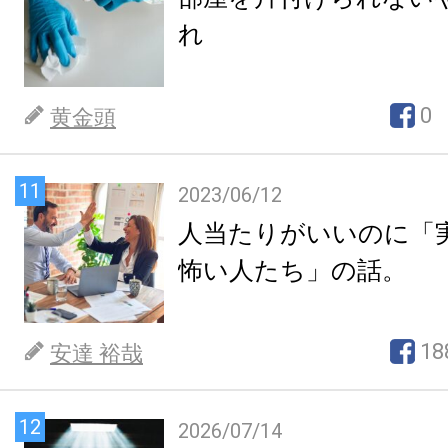
れ
0
黄金頭
11
2023/06/12
人当たりがいいのに「
怖い人たち」の話。
18
安達 裕哉
12
2026/07/14