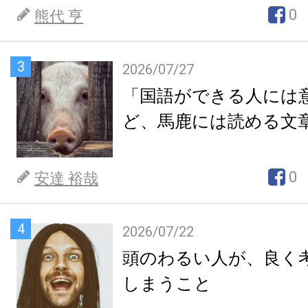
0
熊代 亨
3
2026/07/27
「国語ができる人には
ど、馬鹿には読める文
0
安達 裕哉
4
2026/07/22
頭のわるい人が、良く
しまうこと