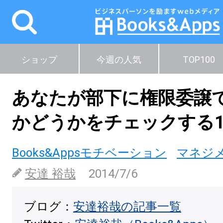
ショップ
今週の人気
TOP100
あなたが部下に権限委譲
かどうかをチェックする
Books&Appsモチベーション
マネジ
安達 裕哉
2014/7/6
ブログ：
安達裕哉の記事一覧