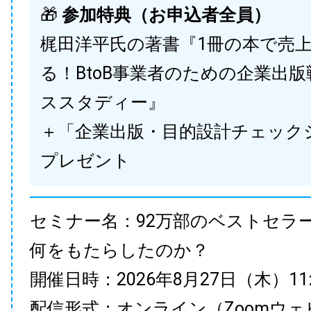
🎁
参加特典（お申込者全員）
梶田洋平氏の著書『1冊の本で売
る！BtoB事業者のための企業出
ススタディー』
＋「企業出版・目的設計チェック
プレゼント
セミナー名：92万部のベストセラ
何をもたらしたのか？
開催日時：2026年8月27日（木）11:00
配信形式：オンライン（Zoomウェ