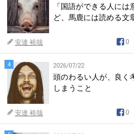
「国語ができる人には
ど、馬鹿には読める文
0
安達 裕哉
4
2026/07/22
頭のわるい人が、良く
しまうこと
0
安達 裕哉