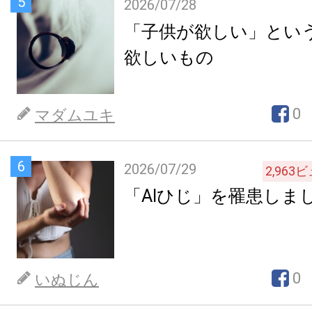
5
2026/07/28
「子供が欲しい」とい
欲しいもの
0
マダムユキ
6
2026/07/29
2,963
ビ
「AIひじ」を罹患しま
0
いぬじん