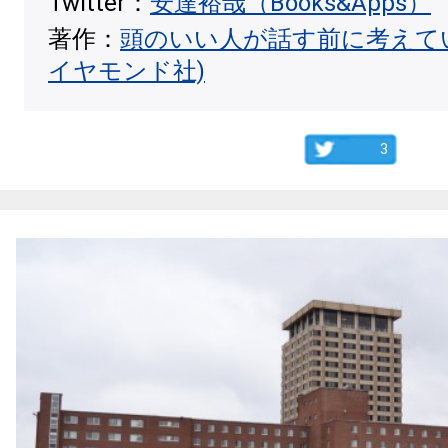
Twitter：
安達裕哉（Books&Apps）
著作：
頭のいい人が話す前に考えて
イヤモンド社)
3