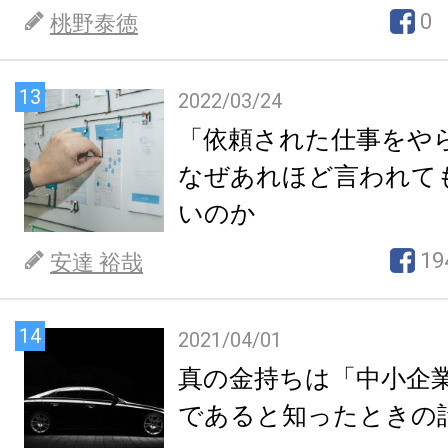
0
桃野泰徳
13
2022/03/24
「依頼された仕事をや
なぜあれほど言われて
いのか
19
安達 裕哉
14
2021/04/01
真の金持ちは「中小企
であると知ったときの