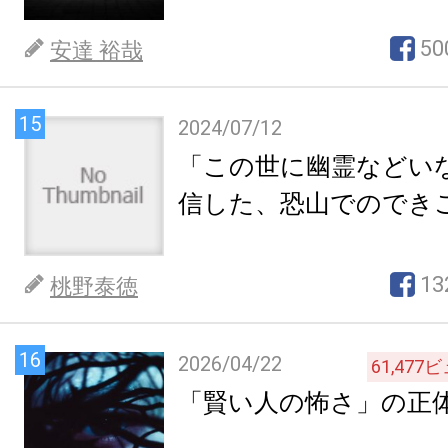
50
安達 裕哉
15
2024/07/12
「この世に幽霊などい
信した、恐山でのでき
13
桃野泰徳
16
2026/04/22
61,477
ビ
「賢い人の怖さ」の正