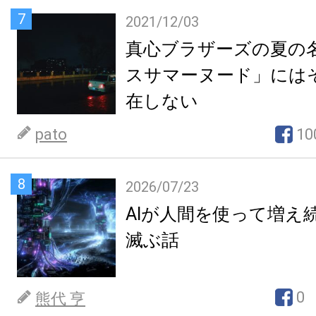
7
2021/12/03
真心ブラザーズの夏の
スサマーヌード」には
在しない
pato
10
8
2026/07/23
AIが人間を使って増え
滅ぶ話
0
熊代 亨