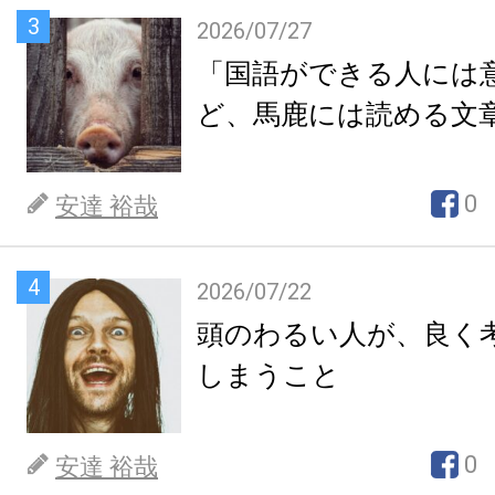
3
2026/07/27
「国語ができる人には
ど、馬鹿には読める文
0
安達 裕哉
4
2026/07/22
頭のわるい人が、良く
しまうこと
0
安達 裕哉