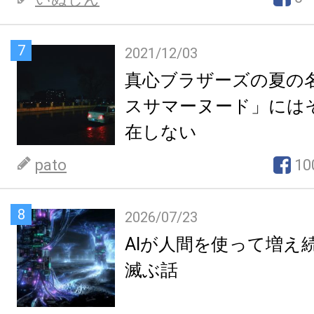
7
2021/12/03
真心ブラザーズの夏の
スサマーヌード」には
在しない
pato
10
8
2026/07/23
AIが人間を使って増え
滅ぶ話