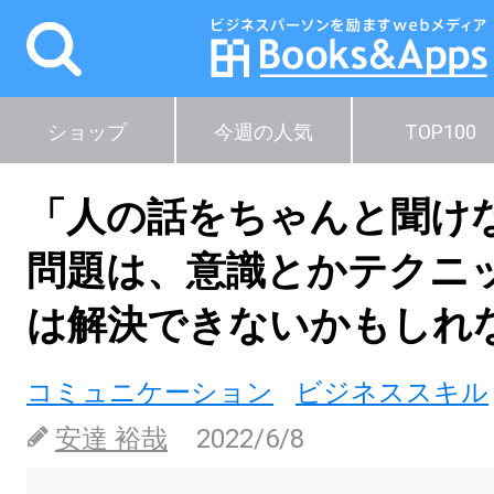
ショップ
今週の人気
TOP100
「人の話をちゃんと聞け
問題は、意識とかテクニ
は解決できないかもしれ
コミュニケーション
ビジネススキル
安達 裕哉
2022/6/8