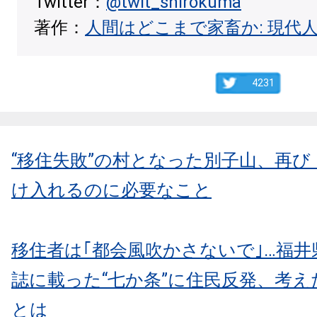
Twitter：
@twit_shirokuma
著作：
人間はどこまで家畜か: 現代
4231
“移住失敗”の村となった別子山、再
け入れるのに必要なこと
移住者は｢都会風吹かさないで｣…福井
誌に載った“七か条”に住民反発、考
とは