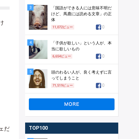
3
「国語ができる人には意味不明だ
けど、馬鹿には読める文章」の正
体
け
0
11,072
ビュー
4
「子供が欲しい」という人が、本
当に欲しいもの
0
6,654
ビュー
5
頭のわるい人が、良く考えずに言
ってしまうこと
0
71,519
ビュー
TOP100
ェだ