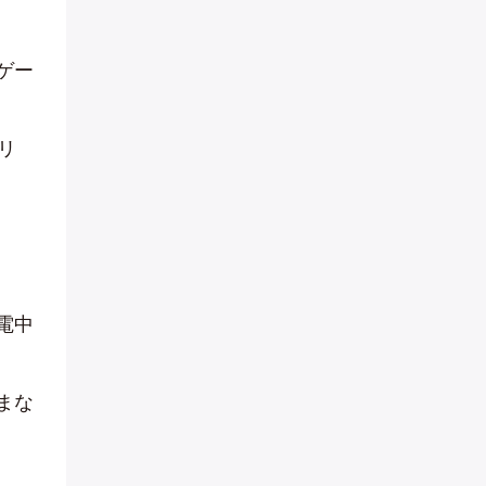
ゲー
リ
電中
まな