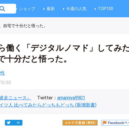
ショップ
最新
今週の人気
TOP100
、自宅で十分だと悟った。
ら働く「デジタルノマド」してみ
で十分だと悟った。
産性
/5/30
迷走ニュース』
Twitter：
amamiya9901
イツ人 比べてみたらどっちもどっち (新潮新書)
64