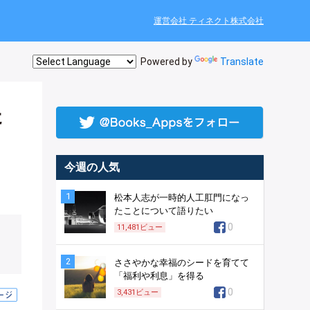
運営会社 ティネクト株式会社
Powered by
Translate
た
今週の人気
1
松本人志が一時的人工肛門になっ
たことについて語りたい
0
11,481
ビュー
2
ささやかな幸福のシードを育てて
「福利や利息」を得る
0
3,431
ビュー