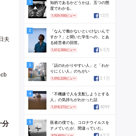
1
知的であるかどうかは、五つの態
度でわかる。
13万
1,929,930
ビュー
2
「なんで働かないといけないんで
すか？」と聞いた学生への、とあ
日夫
る経営者の回答。
6.5万
1,612,300
ビュー
3
「話のわかりやすい人」と「わか
りにくい人」のちがい
cb
3.1万
1,092,228
ビュー
4
「不機嫌で人を支配しようとする
人」の気持ちがわかった話
4099
1,018,272
ビュー
5
十分
医者の僕でも、コロナウイルスを
ナメていたが、間違っていた。
4.5万
979,493
ビュー