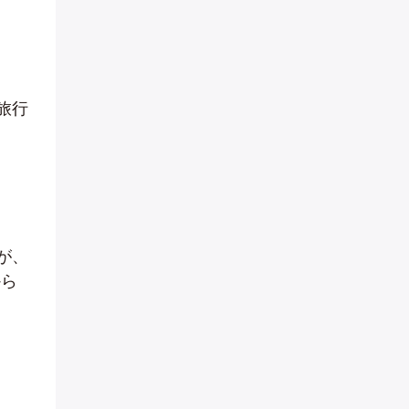
旅行
が、
から