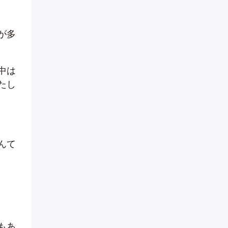
が多
中は
たし
んて
もあ