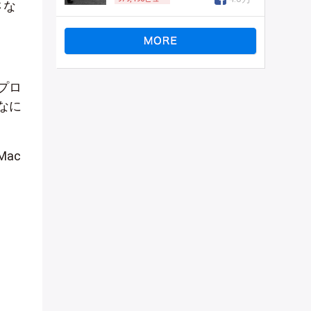
さな
プロ
なに
ac