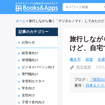
ホーム
>
旅行しながら働く「デジタルノマド」してみたけど
記事のカテゴリー
旅行しなが
お知らせ
けど、自宅
経営者向け
働き方
娯楽
生
管理職向け
雨宮紫苑
2023
ビジネスパーソン向け
専門職向け
ブログ：
『雨宮の
非営利セクター
著作：
日本人とド
学生向け
女性向け
子育て世代向け