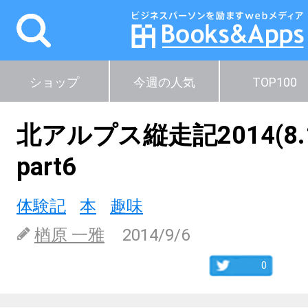
ショップ
今週の人気
TOP100
北アルプス縦走記2014(8.1
part6
体験記
本
趣味
楢原 一雅
2014/9/6
0