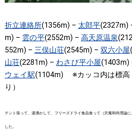
折立連絡所
(1356m) –
太郎平
(2327m)
m) –
雲の平
(2552m) –
高天原温泉
(21
552m) –
三俣山荘
(2545m) –
双六小屋
山荘
(2281m) –
わさび平小屋
(1403m)
ウェイ駅
(1104m) ※カッコ内は標高
り）
テント張って、湯沸かして、フリーズドライ食品食って（沢庵和尚理論に
した。