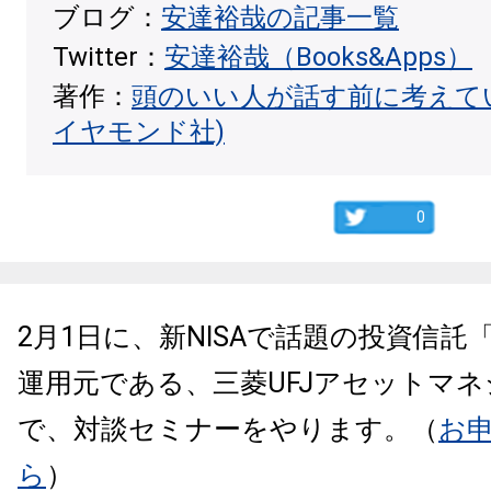
ブログ：
安達裕哉の記事一覧
Twitter：
安達裕哉（Books&Apps）
著作：
頭のいい人が話す前に考えて
イヤモンド社)
0
2月1日に、新NISAで話題の投資信託
運用元である、三菱UFJアセットマ
で、対談セミナーをやります。（
お
ら
）