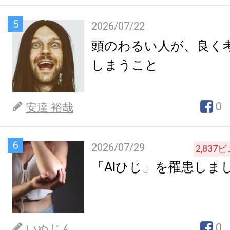
5
2026/07/22
頭のわるい人が、良く
しまうこと
0
安達 裕哉
6
2026/07/29
2,837
ビ
「AIひじ」を罹患しま
0
いぬじん