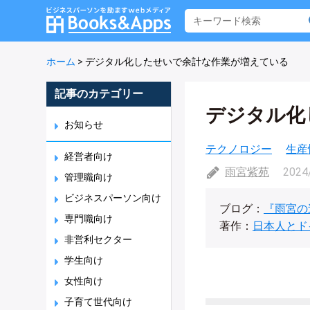
ホーム
>
デジタル化したせいで余計な作業が増えている
記事のカテゴリー
デジタル化
お知らせ
テクノロジー
生産
経営者向け
雨宮紫苑
2024
管理職向け
ビジネスパーソン向け
ブログ：
『雨宮の
専門職向け
著作：
日本人とド
非営利セクター
学生向け
女性向け
子育て世代向け