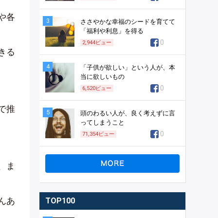
や各
3
ささやかな幸福のシードを育てて
「福利や利息」を得る
0
2,944
ビュー
きる
4
「子供が欲しい」という人が、本
当に欲しいもの
0
6,520
ビュー
で推
5
頭のわるい人が、良く考えずに言
ってしまうこと
0
71,354
ビュー
、ま
んあ
TOP100