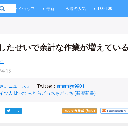
ショップ
最新
今週の人気
TOP100
したせいで余計な作業が増えてい
性
/4/15
迷走ニュース』
Twitter：
amamiya9901
イツ人 比べてみたらどっちもどっち (新潮新書)
0