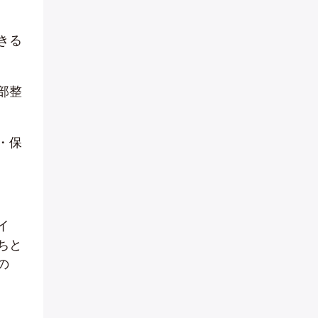
きる
部整
・保
イ
ちと
の