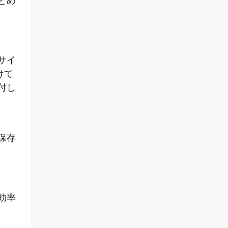
とめ
サイ
けて
付し
保存
効率