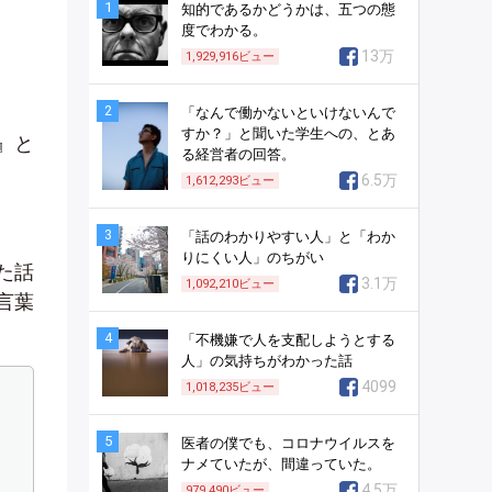
1
知的であるかどうかは、五つの態
度でわかる。
13万
1,929,916
ビュー
2
「なんで働かないといけないんで
すか？」と聞いた学生への、とあ
』と
る経営者の回答。
6.5万
1,612,293
ビュー
3
「話のわかりやすい人」と「わか
りにくい人」のちがい
た話
3.1万
1,092,210
ビュー
言葉
4
「不機嫌で人を支配しようとする
人」の気持ちがわかった話
4099
1,018,235
ビュー
5
医者の僕でも、コロナウイルスを
ナメていたが、間違っていた。
4.5万
979,490
ビュー