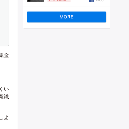
集金
くい
意識
しよ