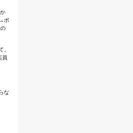
プか
→ポ
いの
て、
店員
らな