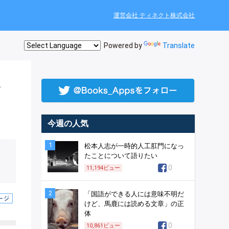
運営会社 ティネクト株式会社
Powered by
Translate
る
今週の人気
1
松本人志が一時的人工肛門になっ
たことについて語りたい
0
11,194
ビュー
2
「国語ができる人には意味不明だ
けど、馬鹿には読める文章」の正
体
0
10,861
ビュー