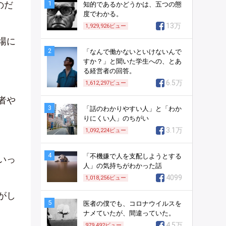
のだ
1
知的であるかどうかは、五つの態
度でわかる。
13万
1,929,926
ビュー
場に
2
「なんで働かないといけないんで
すか？」と聞いた学生への、とあ
る経営者の回答。
6.5万
1,612,297
ビュー
者や
3
「話のわかりやすい人」と「わか
りにくい人」のちがい
3.1万
1,092,224
ビュー
4
「不機嫌で人を支配しようとする
いっ
人」の気持ちがわかった話
4099
1,018,256
ビュー
がし
5
医者の僕でも、コロナウイルスを
ナメていたが、間違っていた。
4.5万
979,492
ビュー