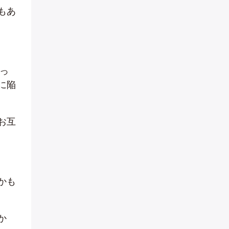
もあ
っ
に陥
お互
かも
か