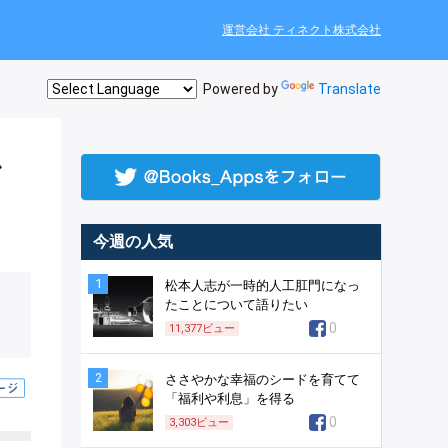
運営会社 ティネクト株式会社
Powered by
Translate
か
今週の人気
1
松本人志が一時的人工肛門になっ
たことについて語りたい
0
11,377
ビュー
2
ささやかな幸福のシードを育てて
「福利や利息」を得る
0
3,303
ビュー