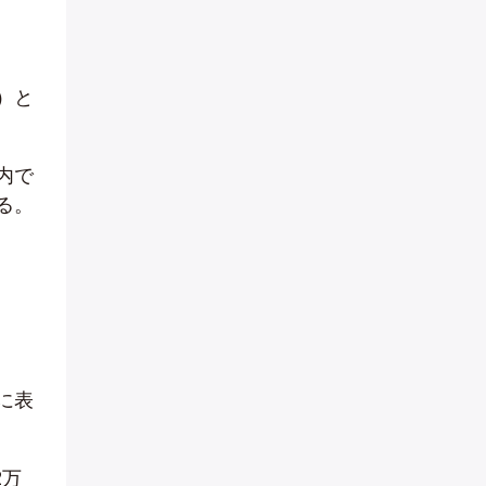
）と
内で
る。
に表
2万