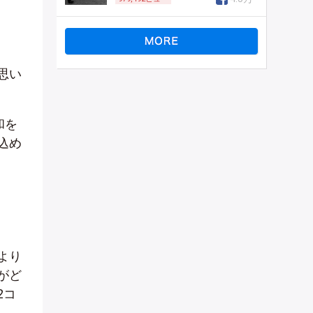
思い
和を
込め
より
がど
2コ