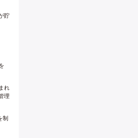
が貯
を
まれ
管理
を制