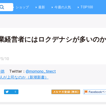
ショップ
最新
今週の人気
TOP100
業経営者にはロクデナシが多いの
/5/10
泰徳
Twitter：
@momono_tinect
人が上司なのか（新潮新書）
0