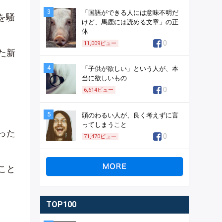
3
「国語ができる人には意味不明だ
を騒
けど、馬鹿には読める文章」の正
体
0
11,009
ビュー
た新
4
「子供が欲しい」という人が、本
当に欲しいもの
0
6,614
ビュー
5
頭のわるい人が、良く考えずに言
ってしまうこと
った
0
71,470
ビュー
こと
TOP100