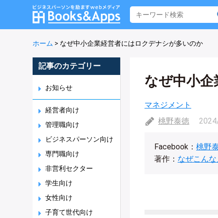
ホーム
>
なぜ中小企業経営者にはロクデナシが多いのか
記事のカテゴリー
なぜ中小企
お知らせ
マネジメント
経営者向け
桃野泰徳
2024
管理職向け
ビジネスパーソン向け
Facebook：
桃野
専門職向け
著作：
なぜこんな
非営利セクター
学生向け
女性向け
子育て世代向け