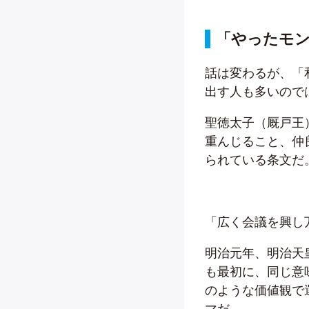
「やったモ
話は変わるが、「
出す人も多いので
聖徳太子（厩戸王
重んじること、仲
られている条文だ
「広く会議を興し
明治元年、明治天
も最初に、同じ意
のような価値観で
マだ。