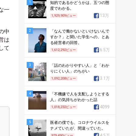
1
知的であるかどうかは、五つの態
度でわかる。
な一
13万
1,929,909
ビュー
2
の中
「なんで働かないといけないんで
すか？」と聞いた学生への、とあ
営は
る経営者の回答。
して
6.5万
1,612,292
ビュー
3
「話のわかりやすい人」と「わか
りにくい人」のちがい
3.1万
1,092,208
ビュー
4
「不機嫌で人を支配しようとする
人」の気持ちがわかった話
4099
1,018,232
ビュー
と
5
医者の僕でも、コロナウイルスを
ナメていたが、間違っていた。
4.5万
979,490
ビュー