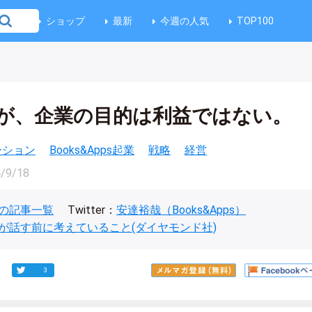
ショップ
最新
今週の人気
TOP100
が、企業の目的は利益ではない。
ベーション
Books&Apps起業
戦略
経営
/9/18
の記事一覧
Twitter：
安達裕哉（Books&Apps）
が話す前に考えていること(ダイヤモンド社)
3