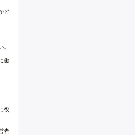
かど
い。
に働
に役
営者