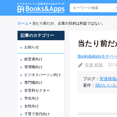
ホーム
>
当たり前だが、企業の目的は利益ではない。
記事のカテゴリー
当たり前だ
お知らせ
Books&Appsモチ
経営者向け
安達 裕哉
2014
管理職向け
ビジネスパーソン向け
ブログ：
安達裕哉
専門職向け
著作：
頭のいい人
非営利セクター
学生向け
女性向け
子育て世代向け