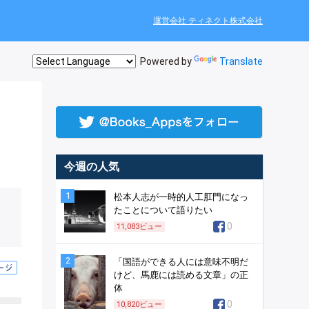
運営会社 ティネクト株式会社
Powered by
Translate
今週の人気
1
松本人志が一時的人工肛門になっ
たことについて語りたい
0
11,083
ビュー
2
「国語ができる人には意味不明だ
けど、馬鹿には読める文章」の正
体
0
10,820
ビュー