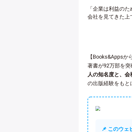
「企業は利益のた
会社を見てきた上
【Books&App
著書が92万部を
人の知名度と、会
の出版経験をもと
📌 このウ