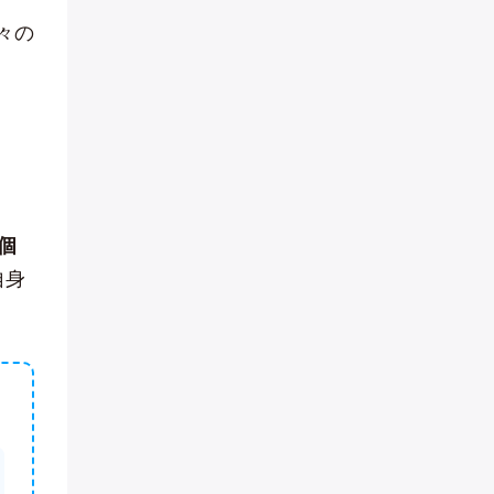
々の
個
自身