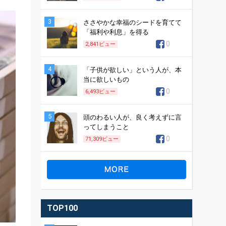
3
ささやかな幸福のシードを育てて
「福利や利息」を得る
0
2,841
ビュー
4
「子供が欲しい」という人が、本
当に欲しいもの
0
6,493
ビュー
5
頭のわるい人が、良く考えずに言
ってしまうこと
0
71,309
ビュー
TOP100