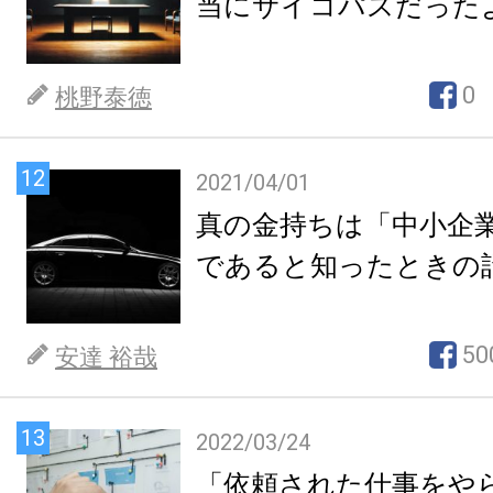
当にサイコパスだった
0
桃野泰徳
12
2021/04/01
真の金持ちは「中小企
であると知ったときの
50
安達 裕哉
13
2022/03/24
「依頼された仕事をや