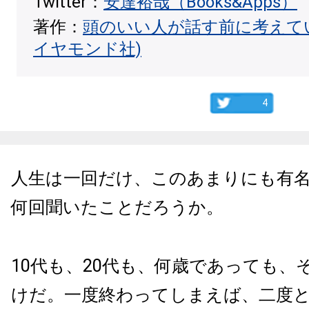
Twitter：
安達裕哉（Books&Apps）
著作：
頭のいい人が話す前に考えて
イヤモンド社)
4
人生は一回だけ、このあまりにも有
何回聞いたことだろうか。
10代も、20代も、何歳であっても、
けだ。一度終わってしまえば、二度