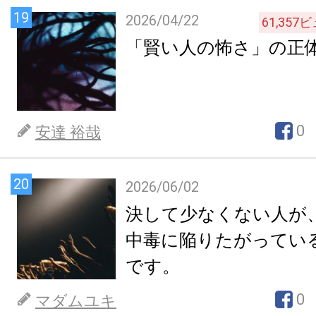
19
2026/04/22
61,357
ビ
「賢い人の怖さ」の正
0
安達 裕哉
20
2026/06/02
決して少なくない人が
中毒に陥りたがってい
です。
0
マダムユキ