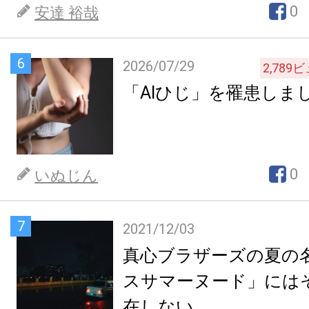
0
安達 裕哉
6
2026/07/29
2,789
ビ
「AIひじ」を罹患しま
0
いぬじん
7
2021/12/03
真心ブラザーズの夏の
スサマーヌード」には
在しない