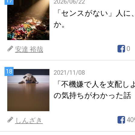
17
2026/06/22
「センスがない」人に
か。
0
安達 裕哉
18
2021/11/08
「不機嫌で人を支配し
の気持ちがわかった話
40
しんざき