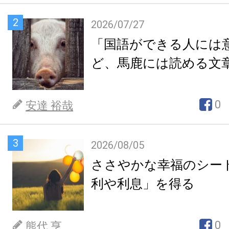
2
2026/07/27
「国語ができる人には
ど、馬鹿には読める文
0
安達 裕哉
3
2026/08/05
ささやかな幸福のシー
利や利息」を得る
0
熊代 亨