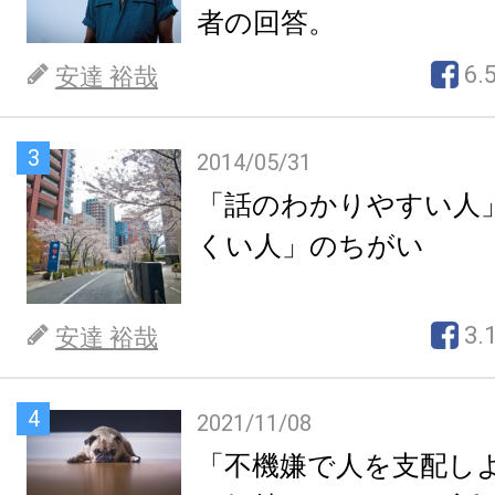
者の回答。
6.
安達 裕哉
3
2014/05/31
「話のわかりやすい人
くい人」のちがい
3.
安達 裕哉
4
2021/11/08
「不機嫌で人を支配し