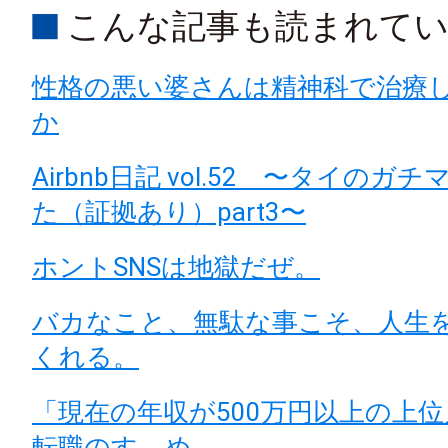
こんな記事も読まれて
性格の悪い婆さんは精神科で治療
か
Airbnb日記 vol.52 〜タイのガ
た（証拠あり）part3〜
ホントSNSは地獄だぜ。
バカなこと、無駄な事こそ、人生
くれる。
「現在の年収が500万円以上の上
転職のすゝめ。