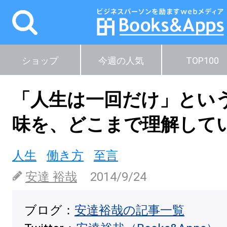
ショップ
今週の人気
TOP100
「人生は一回だけ」とい
味を、どこまで理解して
人生
働き方
至言
安達 裕哉
2014/9/24
ブログ：
安達裕哉の記事一覧