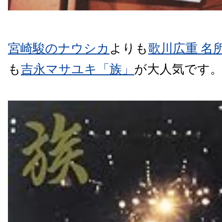
宮崎駿のナウシカ
よりも
歌川広重 名
も
吉永マサユキ「族」
が大人気です