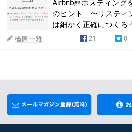
Airbnbホスティング
のヒント 〜リスティ
は細かく正確につくろうp
21
0
楢原 一雅