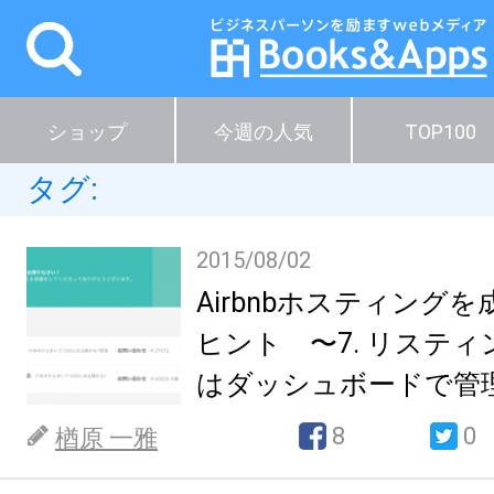
ショップ
今週の人気
TOP100
タグ:
2015/08/02
Airbnbホスティング
ヒント 〜7. リステ
はダッシュボードで管
8
0
楢原 一雅