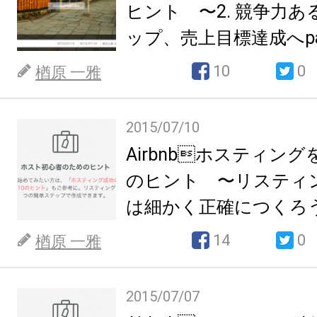
ヒント 〜2. 競争力
ップ、売上目標達成へpa
10
0
楢原 一雅
2015/07/10
Airbnbホスティング
のヒント 〜リスティ
は細かく正確につくろうp
14
0
楢原 一雅
2015/07/07