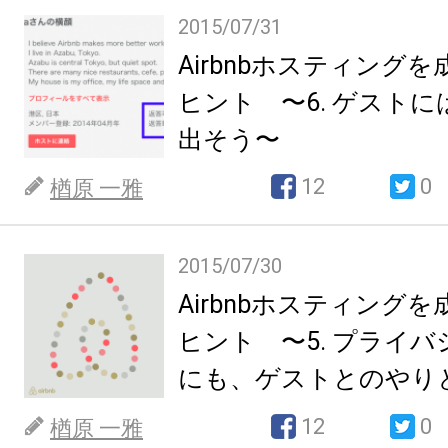
2015/07/31
Airbnbホスティング
ヒント 〜6. ゲスト
出そう〜
12
0
楢原 一雅
2015/07/30
Airbnbホスティング
ヒント 〜5. プライ
にも、ゲストとのやりとり
に留めること〜
12
0
楢原 一雅