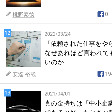
0
桃野泰徳
12
2022/03/24
「依頼された仕事をや
なぜあれほど言われて
いのか
19
安達 裕哉
13
2021/04/01
真の金持ちは「中小企