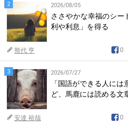
2
2026/08/05
ささやかな幸福のシー
利や利息」を得る
0
熊代 亨
3
2026/07/27
「国語ができる人には
ど、馬鹿には読める文
0
安達 裕哉