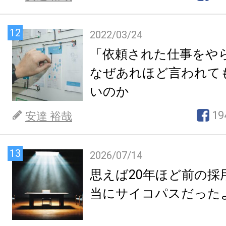
12
2022/03/24
「依頼された仕事をや
なぜあれほど言われて
いのか
19
安達 裕哉
13
2026/07/14
思えば20年ほど前の採
当にサイコパスだった