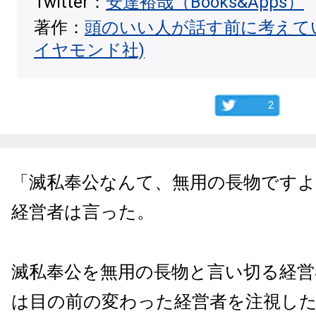
Twitter：
安達裕哉（Books&Apps）
著作：
頭のいい人が話す前に考えて
イヤモンド社)
2
「滅私奉公なんて、無用の長物です
経営者は言った。
滅私奉公を無用の長物と言い切る経営
は目の前の変わった経営者を注視し