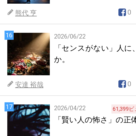
0
熊代 亨
16
2026/06/22
「センスがない」人に
か。
0
安達 裕哉
17
2026/04/22
61,399
ビ
「賢い人の怖さ」の正