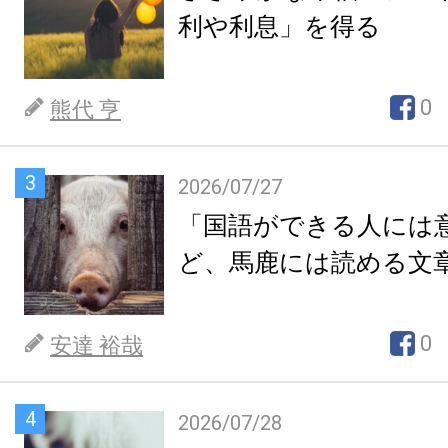
利や利息」を得る
0
熊代 亨
3
2026/07/27
「国語ができる人には
ど、馬鹿には読める文
0
安達 裕哉
4
2026/07/28