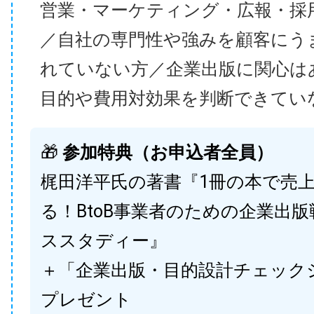
営業・マーケティング・広報・採
／自社の専門性や強みを顧客にう
れていない方／企業出版に関心は
目的や費用対効果を判断できてい
🎁
参加特典（お申込者全員）
梶田洋平氏の著書『1冊の本で売
る！BtoB事業者のための企業出
ススタディー』
＋「企業出版・目的設計チェック
プレゼント