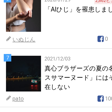
2,862
ビ
「AIひじ」を罹患しま
0
いぬじん
7
2021/12/03
真心ブラザーズの夏の
スサマーヌード」には
在しない
pato
10