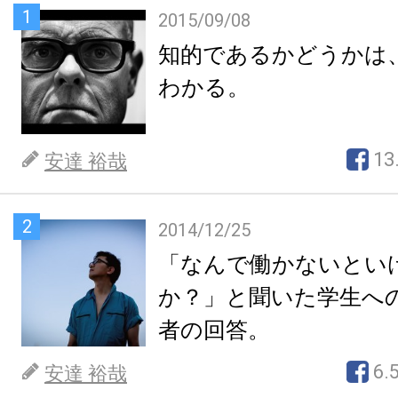
1
2015/09/08
知的であるかどうかは
わかる。
13
安達 裕哉
2
2014/12/25
「なんで働かないとい
か？」と聞いた学生へ
者の回答。
6.
安達 裕哉