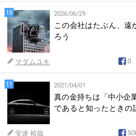
10
2026/06/29
この会社はたぶん、遠
ろう
0
マダムユキ
11
2021/04/01
真の金持ちは「中小企
であると知ったときの
50
安達 裕哉