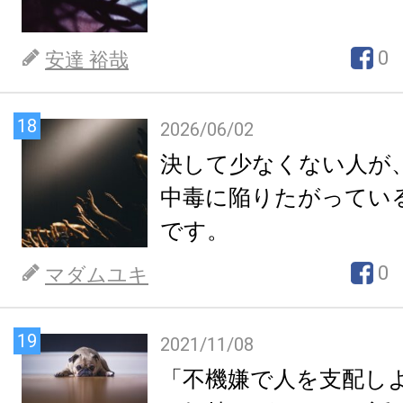
0
安達 裕哉
18
2026/06/02
決して少なくない人が
中毒に陥りたがってい
です。
0
マダムユキ
19
2021/11/08
「不機嫌で人を支配し