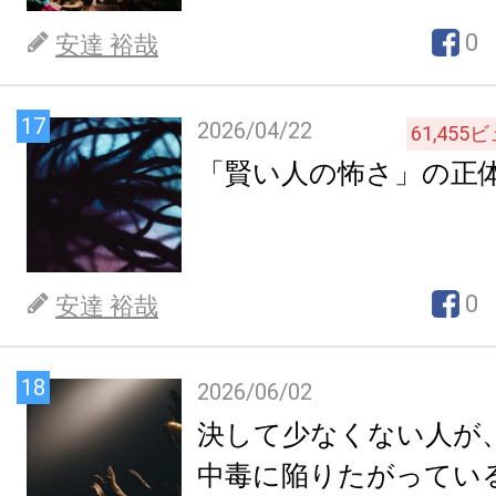
0
安達 裕哉
17
2026/04/22
61,455
ビ
「賢い人の怖さ」の正
0
安達 裕哉
18
2026/06/02
決して少なくない人が
中毒に陥りたがってい