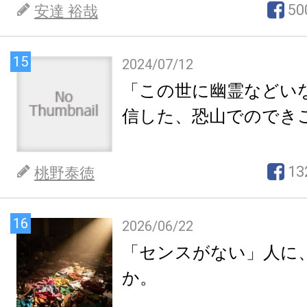
50
安達 裕哉
15
2024/07/12
「この世に幽霊などい
信した、恐山でのでき
13
桃野泰徳
16
2026/06/22
「センスがない」人に
か。