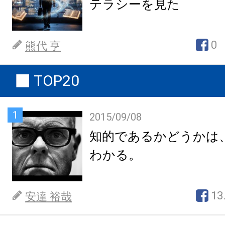
テラシーを見た
0
熊代 亨
TOP20
1
2015/09/08
知的であるかどうかは
わかる。
13
安達 裕哉