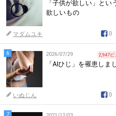
「子供が欲しい」とい
欲しいもの
0
マダムユキ
6
2026/07/29
2,947
ビ
「AIひじ」を罹患しま
0
いぬじん
7
2021/12/03