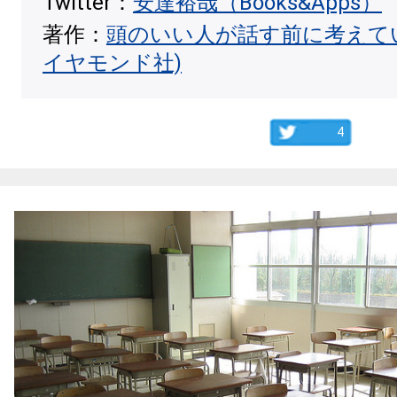
Twitter：
安達裕哉（Books&Apps）
著作：
頭のいい人が話す前に考えて
イヤモンド社)
4