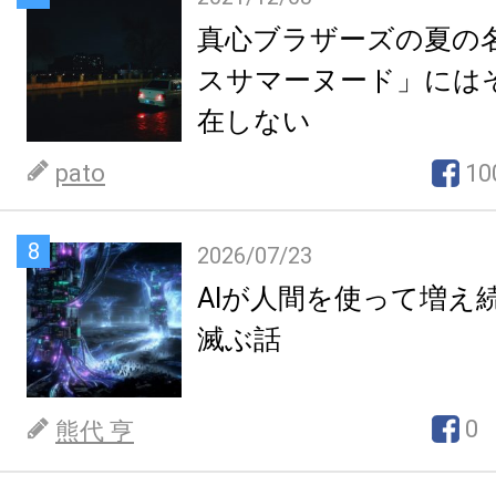
真心ブラザーズの夏の
スサマーヌード」には
在しない
pato
10
8
2026/07/23
AIが人間を使って増え
滅ぶ話
0
熊代 亨