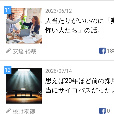
11
2023/06/12
人当たりがいいのに「
怖い人たち」の話。
18
安達 裕哉
12
2026/07/14
思えば20年ほど前の採
当にサイコパスだった
0
桃野泰徳