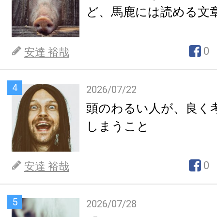
ど、馬鹿には読める文
0
安達 裕哉
4
2026/07/22
頭のわるい人が、良く
しまうこと
0
安達 裕哉
5
2026/07/28