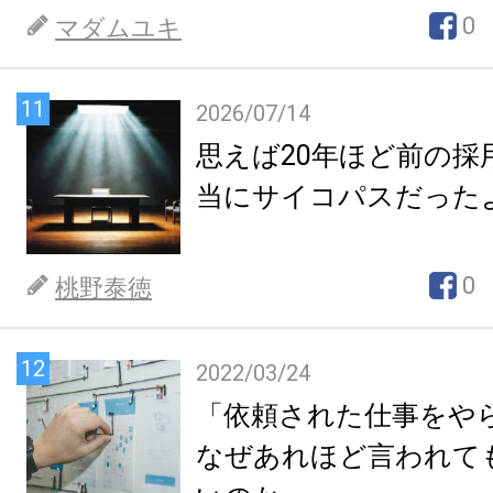
0
マダムユキ
11
2026/07/14
思えば20年ほど前の採
当にサイコパスだった
0
桃野泰徳
12
2022/03/24
「依頼された仕事をや
なぜあれほど言われて