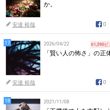
か。
0
安達 裕哉
17
2026/04/22
61,390
ビ
「賢い人の怖さ」の正
0
安達 裕哉
18
2021/11/08