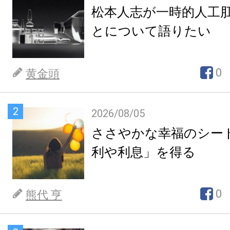
松本人志が一時的人工
とについて語りたい
0
黄金頭
2
2026/08/05
ささやかな幸福のシー
利や利息」を得る
0
熊代 亨