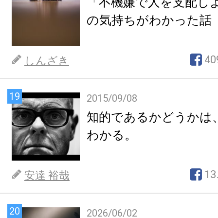
「不機嫌で人を支配し
の気持ちがわかった話
40
しんざき
19
2015/09/08
知的であるかどうかは
わかる。
13
安達 裕哉
20
2026/06/02