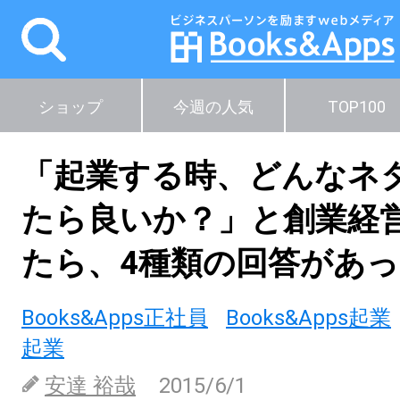
ショップ
今週の人気
TOP100
「起業する時、どんなネ
たら良いか？」と創業経
たら、4種類の回答があ
Books&Apps正社員
Books&Apps起業
起業
安達 裕哉
2015/6/1