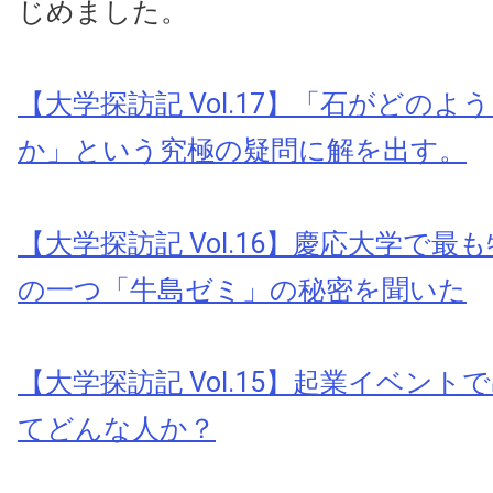
じめました。
【大学探訪記 Vol.17】「石がどのよ
か」という究極の疑問に解を出す。
【大学探訪記 Vol.16】慶応大学で
の一つ「牛島ゼミ」の秘密を聞いた
【大学探訪記 Vol.15】起業イベン
てどんな人か？