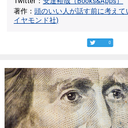
Twitter：
安達裕哉（Books&Apps）
著作：
頭のいい人が話す前に考えて
イヤモンド社)
0