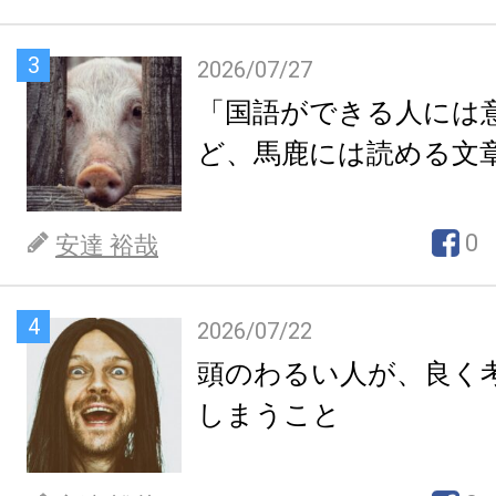
3
2026/07/27
「国語ができる人には
ど、馬鹿には読める文
0
安達 裕哉
4
2026/07/22
頭のわるい人が、良く
しまうこと