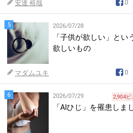
0
安達 裕哉
5
2026/07/28
「子供が欲しい」とい
欲しいもの
0
マダムユキ
6
2026/07/29
2,904
ビ
「AIひじ」を罹患しま