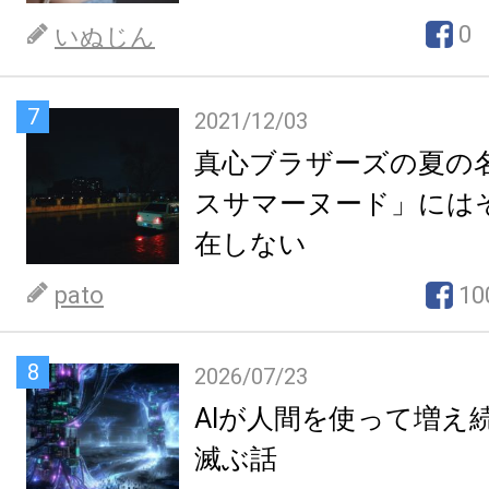
0
いぬじん
7
2021/12/03
真心ブラザーズの夏の
スサマーヌード」には
在しない
pato
10
8
2026/07/23
AIが人間を使って増え
滅ぶ話