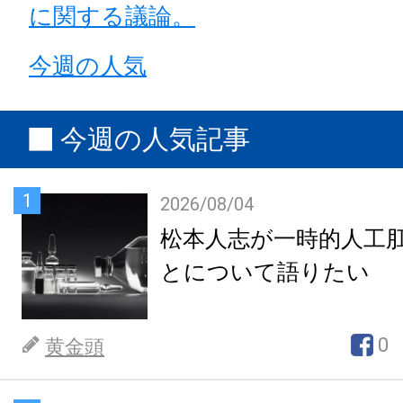
に関する議論。
今週の人気
今週の人気記事
1
2026/08/04
松本人志が一時的人工
とについて語りたい
0
黄金頭