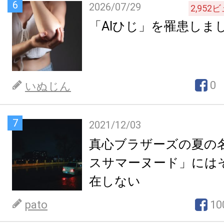
6
2026/07/29
2,952
ビ
「AIひじ」を罹患しま
0
いぬじん
7
2021/12/03
真心ブラザーズの夏の
スサマーヌード」には
在しない
pato
10