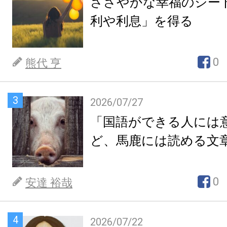
ささやかな幸福のシー
利や利息」を得る
0
熊代 亨
3
2026/07/27
「国語ができる人には
ど、馬鹿には読める文
0
安達 裕哉
4
2026/07/22