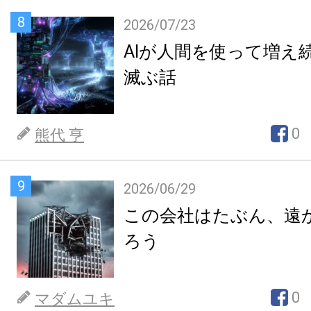
8
2026/07/23
AIが人間を使って増え
滅ぶ話
0
熊代 亨
9
2026/06/29
この会社はたぶん、遠
ろう
0
マダムユキ