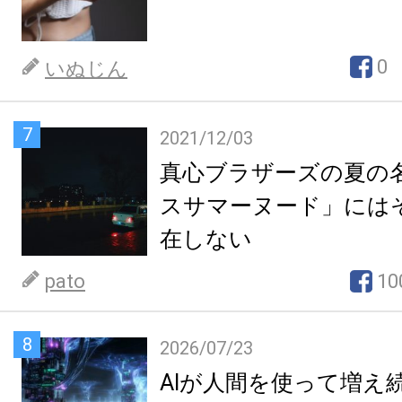
0
いぬじん
7
2021/12/03
真心ブラザーズの夏の
スサマーヌード」には
在しない
pato
10
8
2026/07/23
AIが人間を使って増え