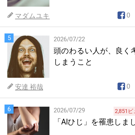
0
マダムユキ
5
2026/07/22
頭のわるい人が、良く
しまうこと
0
安達 裕哉
6
2026/07/29
2,851
ビ
「AIひじ」を罹患しま