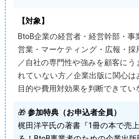
【対象】
BtoB企業の経営者・経営幹部・事
営業・マーケティング・広報・採
／自社の専門性や強みを顧客にう
れていない方／企業出版に関心は
目的や費用対効果を判断できてい
🎁
参加特典（お申込者全員）
梶田洋平氏の著書『1冊の本で売
る！BtoB事業者のための企業出