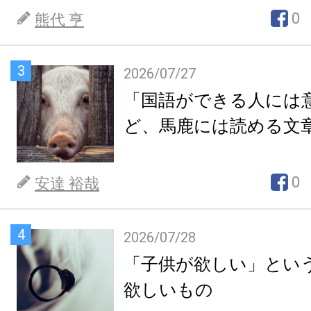
0
熊代 亨
3
2026/07/27
「国語ができる人には
ど、馬鹿には読める文
0
安達 裕哉
4
2026/07/28
「子供が欲しい」とい
欲しいもの