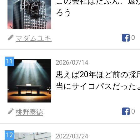
この会社はたぶん、遠
ろう
0
マダムユキ
11
2026/07/14
思えば20年ほど前の採
当にサイコパスだった
0
桃野泰徳
12
2022/03/24