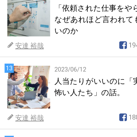
「依頼された仕事をや
なぜあれほど言われて
いのか
19
安達 裕哉
13
2023/06/12
人当たりがいいのに「
怖い人たち」の話。
18
安達 裕哉