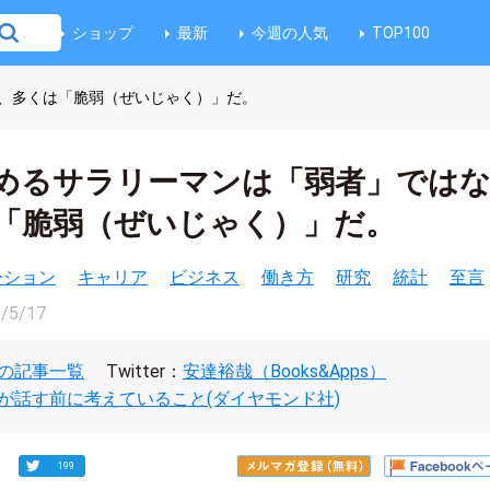
ショップ
最新
今週の人気
TOP100
、多くは「脆弱（ぜいじゃく）」だ。
めるサラリーマンは「弱者」では
「脆弱（ぜいじゃく）」だ。
ベーション
キャリア
ビジネス
働き方
研究
統計
至言
/5/17
の記事一覧
Twitter：
安達裕哉（Books&Apps）
が話す前に考えていること(ダイヤモンド社)
199