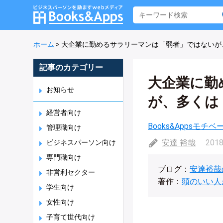
ホーム
>
大企業に勤めるサラリーマンは「弱者」ではないが
記事のカテゴリー
大企業に勤
お知らせ
が、多くは
経営者向け
Books&Appsモチ
管理職向け
安達 裕哉
2018
ビジネスパーソン向け
専門職向け
ブログ：
安達裕哉
非営利セクター
著作：
頭のいい人
学生向け
女性向け
子育て世代向け