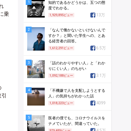
1
知的であるかどうかは、五つの態
れ
度でわかる。
に乗
13万
1,929,895
ビュー
2
「なんで働かないといけないんで
すか？」と聞いた学生への、とあ
る経営者の回答。
6.5万
1,612,291
ビュー
3
「話のわかりやすい人」と「わか
りにくい人」のちがい
3.1万
1,092,188
ビュー
の
4
「不機嫌で人を支配しようとする
取引
人」の気持ちがわかった話
4099
1,018,223
ビュー
5
医者の僕でも、コロナウイルスを
ナメていたが、間違っていた。
4.5万
979,489
ビュー