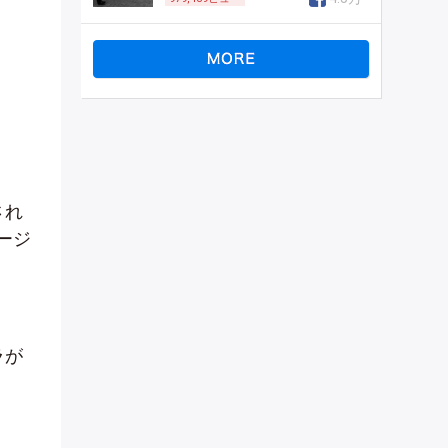
され
ージ
ラが