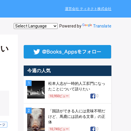
運営会社 ティネクト株式会社
Powered by
Translate
ない
今週の人気
1
松本人志が一時的人工肛門になっ
たことについて語りたい
0
10,950
ビュー
2
「国語ができる人には意味不明だ
けど、馬鹿には読める文章」の正
体
0
10,745
ビュー