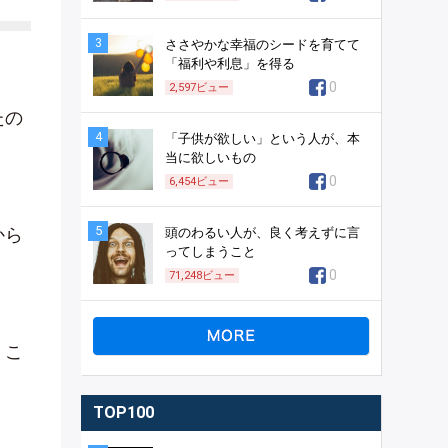
3
ささやかな幸福のシードを育てて
「福利や利息」を得る
0
2,597
ビュー
たの
4
「子供が欲しい」という人が、本
当に欲しいもの
0
6,454
ビュー
5
から
頭のわるい人が、良く考えずに言
ってしまうこと
0
71,248
ビュー
。こ
TOP100