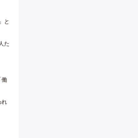
」と
人た
「働
われ