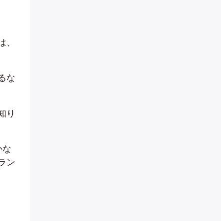
は、
るな
知り
かな
ラン