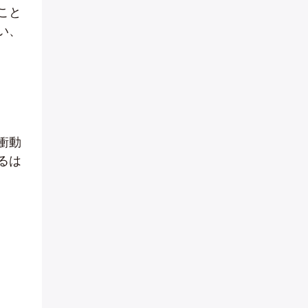
こと
い、
衝動
るは