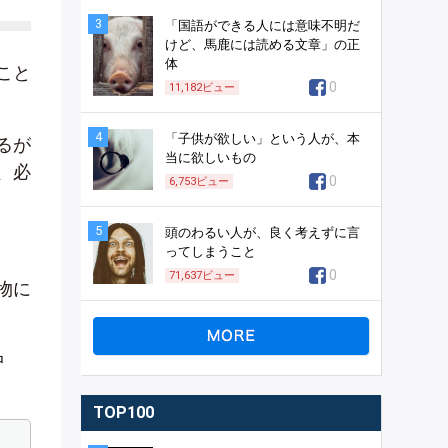
3
「国語ができる人には意味不明だ
けど、馬鹿には読める文章」の正
体
こと
0
11,182
ビュー
4
「子供が欲しい」という人が、本
るが
当に欲しいもの
、必
0
6,753
ビュー
5
頭のわるい人が、良く考えずに言
ってしまうこと
0
71,637
ビュー
物に
中
TOP100