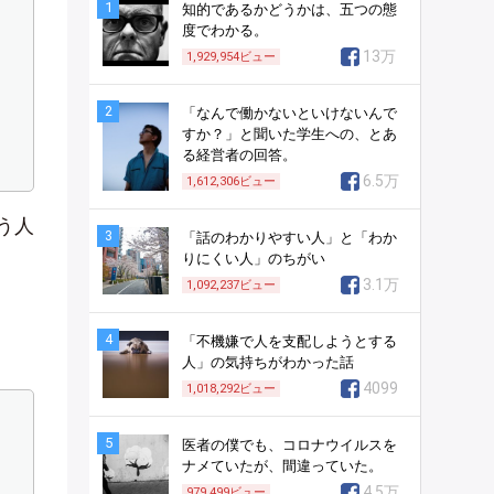
1
知的であるかどうかは、五つの態
度でわかる。
13万
1,929,954
ビュー
2
「なんで働かないといけないんで
すか？」と聞いた学生への、とあ
る経営者の回答。
6.5万
1,612,306
ビュー
う人
3
「話のわかりやすい人」と「わか
りにくい人」のちがい
3.1万
1,092,237
ビュー
4
「不機嫌で人を支配しようとする
人」の気持ちがわかった話
4099
1,018,292
ビュー
5
医者の僕でも、コロナウイルスを
ナメていたが、間違っていた。
4.5万
979,499
ビュー