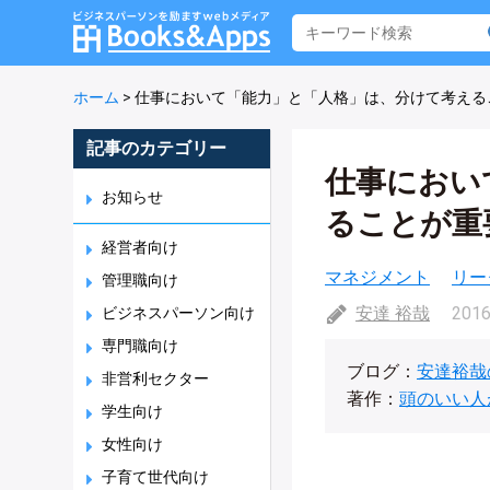
ホーム
>
仕事において「能力」と「人格」は、分けて考える
記事のカテゴリー
仕事におい
お知らせ
ることが重
経営者向け
マネジメント
リー
管理職向け
安達 裕哉
2016
ビジネスパーソン向け
専門職向け
ブログ：
安達裕哉
非営利セクター
著作：
頭のいい人
学生向け
女性向け
子育て世代向け