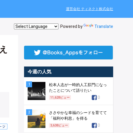
運営会社 ティネクト株式会社
Powered by
Translate
え
今週の人気
1
松本人志が一時的人工肛門になっ
たことについて語りたい
0
11,628
ビュー
2
ささやかな幸福のシードを育てて
「福利や利息」を得る
0
3,638
ビュー