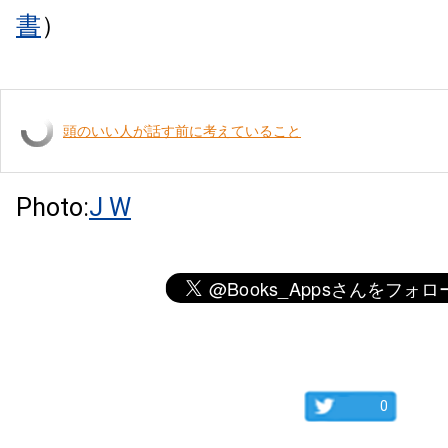
書
）
頭のいい人が話す前に考えていること
Photo:
J W
0