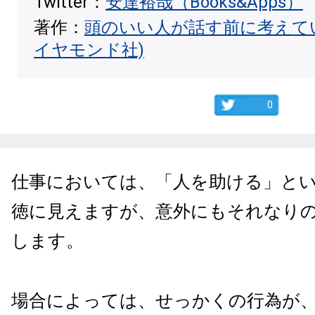
Twitter：
安達裕哉（Books&Apps）
著作：
頭のいい人が話す前に考えて
イヤモンド社)
0
仕事においては、「人を助ける」と
徳に見えますが、意外にもそれなり
します。
場合によっては、せっかくの行為が