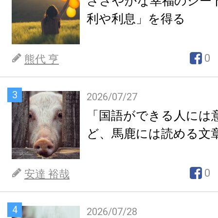
ささやかな幸福のシー
利や利息」を得る
0
熊代 亨
3
2026/07/27
「国語ができる人には
ど、馬鹿には読める文
0
安達 裕哉
4
2026/07/28