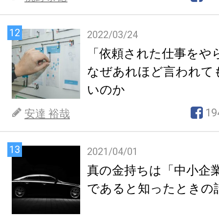
12
2022/03/24
「依頼された仕事をや
なぜあれほど言われて
いのか
19
安達 裕哉
13
2021/04/01
真の金持ちは「中小企
であると知ったときの