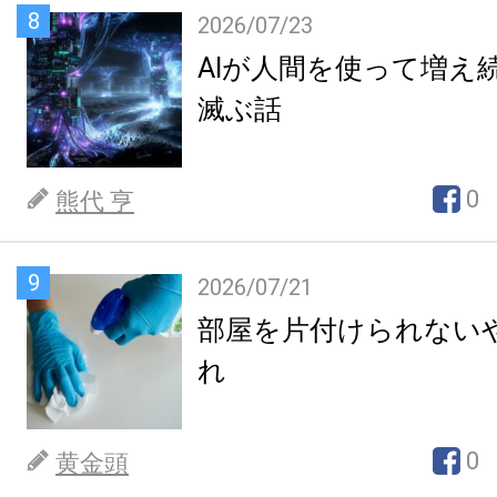
8
2026/07/23
AIが人間を使って増え
滅ぶ話
0
熊代 亨
9
2026/07/21
部屋を片付けられない
れ
0
黄金頭