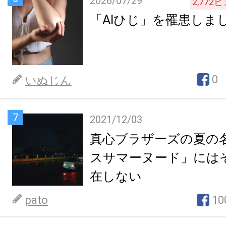
2026/07/29
2,772
ビ
「AIひじ」を罹患しま
0
いぬじん
7
2021/12/03
真心ブラザーズの夏の
スサマーヌード」には
在しない
pato
10