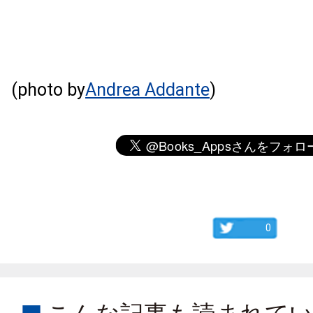
(photo by
Andrea Addante
)
0