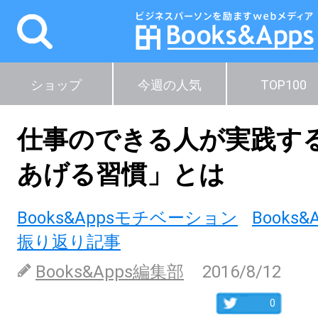
ショップ
今週の人気
TOP100
仕事のできる人が実践す
あげる習慣」とは
Books&Appsモチベーション
Books&
振り返り記事
Books&Apps編集部
2016/8/12
0