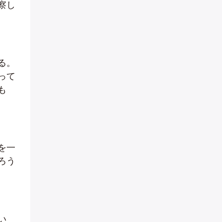
察し
る。
って
も
を一
ろう
い