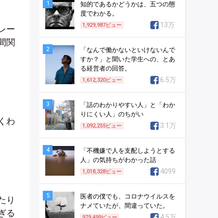
1
知的であるかどうかは、五つの態
度でわかる。
13万
1,929,987
ビュー
レー
間関
2
「なんで働かないといけないんで
すか？」と聞いた学生への、とあ
る経営者の回答。
6.5万
1,612,320
ビュー
3
「話のわかりやすい人」と「わか
りにくい人」のちがい
くわ
3.1万
1,092,255
ビュー
4
「不機嫌で人を支配しようとする
人」の気持ちがわかった話
4099
1,018,328
ビュー
5
医者の僕でも、コロナウイルスを
たり
ナメていたが、間違っていた。
ぎる
4.5万
979,499
ビュー