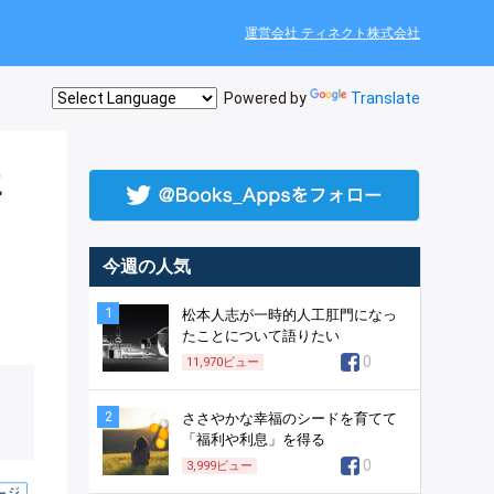
運営会社 ティネクト株式会社
Powered by
Translate
に
今週の人気
1
松本人志が一時的人工肛門になっ
たことについて語りたい
0
11,970
ビュー
2
ささやかな幸福のシードを育てて
「福利や利息」を得る
0
3,999
ビュー