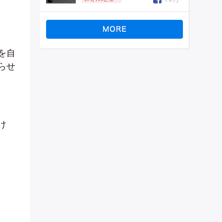
を自
らせ
け