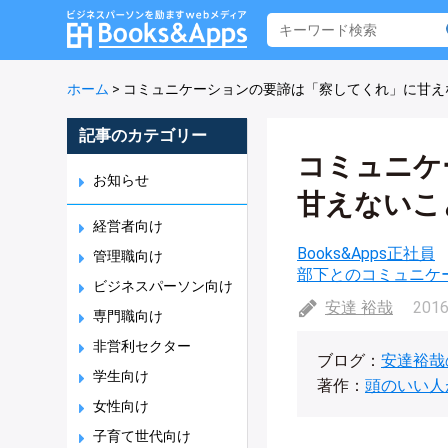
ホーム
>
コミュニケーションの要諦は「察してくれ」に甘え
記事のカテゴリー
コミュニケ
お知らせ
甘えないこ
経営者向け
Books&Apps正社員
管理職向け
部下とのコミュニケ
ビジネスパーソン向け
安達 裕哉
2016
専門職向け
非営利セクター
ブログ：
安達裕哉
学生向け
著作：
頭のいい人
女性向け
子育て世代向け