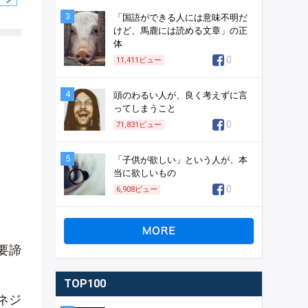
3
「国語ができる人には意味不明だ
けど、馬鹿には読める文章」の正
体
0
11,411
ビュー
4
頭のわるい人が、良く考えずに言
ってしまうこと
0
71,831
ビュー
5
「子供が欲しい」という人が、本
当に欲しいもの
0
6,908
ビュー
要諦
TOP100
ネジ