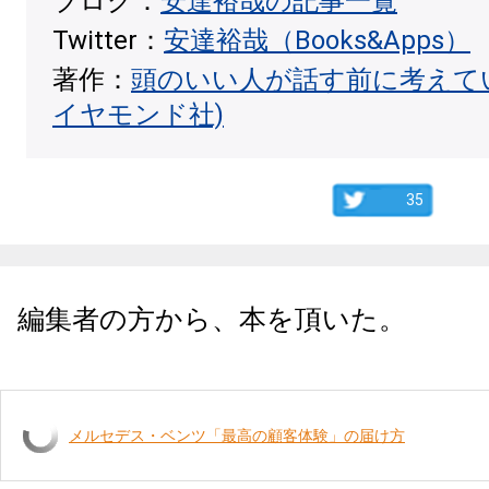
ブログ：
安達裕哉の記事一覧
Twitter：
安達裕哉（Books&Apps）
著作：
頭のいい人が話す前に考えて
イヤモンド社)
35
編集者の方から、本を頂いた。
メルセデス・ベンツ「最高の顧客体験」の届け方