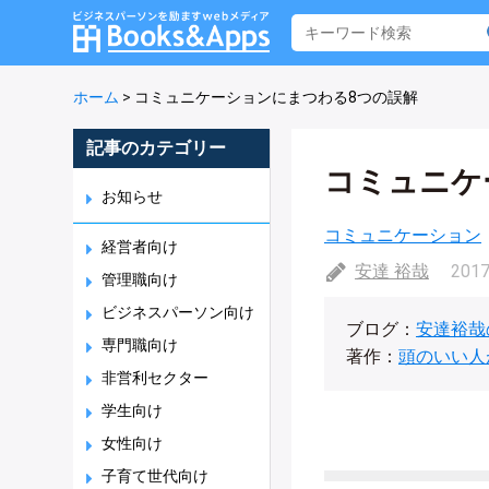
ホーム
>
コミュニケーションにまつわる8つの誤解
記事のカテゴリー
コミュニケ
お知らせ
コミュニケーション
経営者向け
安達 裕哉
2017
管理職向け
ビジネスパーソン向け
ブログ：
安達裕哉
専門職向け
著作：
頭のいい人
非営利セクター
学生向け
女性向け
子育て世代向け