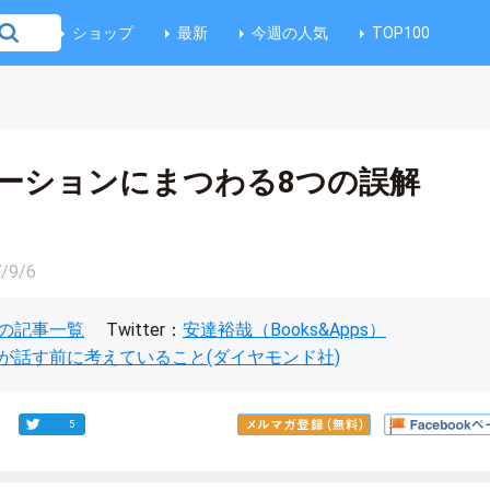
ショップ
最新
今週の人気
TOP100
ーションにまつわる8つの誤解
/9/6
の記事一覧
Twitter：
安達裕哉（Books&Apps）
が話す前に考えていること(ダイヤモンド社)
5