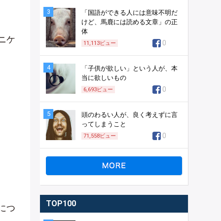
3
「国語ができる人には意味不明だ
けど、馬鹿には読める文章」の正
体
ニケ
0
11,113
ビュー
4
「子供が欲しい」という人が、本
当に欲しいもの
0
6,693
ビュー
5
頭のわるい人が、良く考えずに言
ってしまうこと
0
71,558
ビュー
TOP100
につ