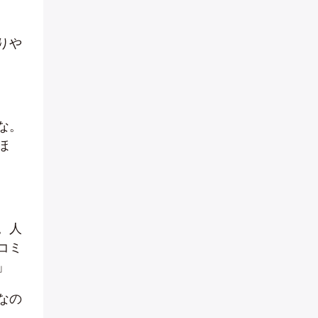
りや
な。
ほ
。人
コミ
」
なの