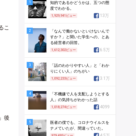
1
知的であるかどうかは、五つの態
度でわかる。
13万
1,929,941
ビュー
るこ
2
「なんで働かないといけないんで
すか？」と聞いた学生への、とあ
る経営者の回答。
6.5万
1,612,302
ビュー
3
「話のわかりやすい人」と「わか
りにくい人」のちがい
3.1万
1,092,233
ビュー
4
「不機嫌で人を支配しようとする
人」の気持ちがわかった話
4099
1,018,274
ビュー
」後
5
医者の僕でも、コロナウイルスを
ナメていたが、間違っていた。
4.5万
979,495
ビュー