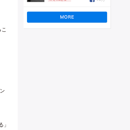
るこ
ン
る」