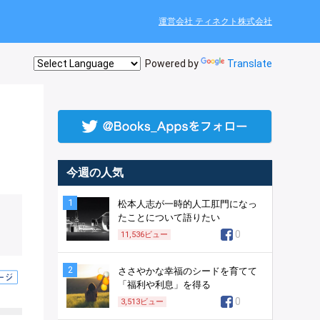
運営会社 ティネクト株式会社
Powered by
Translate
今週の人気
1
松本人志が一時的人工肛門になっ
たことについて語りたい
0
11,536
ビュー
2
ささやかな幸福のシードを育てて
「福利や利息」を得る
0
3,513
ビュー