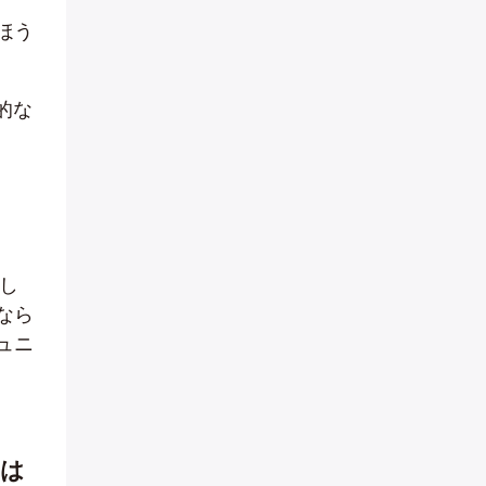
ほう
的な
し
なら
ュニ
ンは