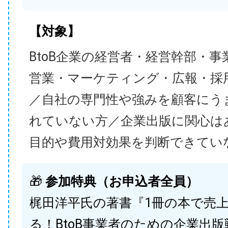
【対象】
BtoB企業の経営者・経営幹部・事
営業・マーケティング・広報・採
／自社の専門性や強みを顧客にう
れていない方／企業出版に関心は
目的や費用対効果を判断できてい
🎁
参加特典（お申込者全員）
梶田洋平氏の著書『1冊の本で売
る！BtoB事業者のための企業出