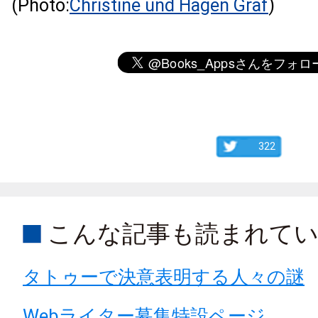
(Photo:
Christine und Hagen Graf
)
322
こんな記事も読まれて
タトゥーで決意表明する人々の謎
Webライター募集特設ページ